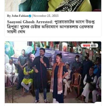
By
John Fabian
|
November 21, 2021
Saayoni Ghosh Arrested: পুরোভোটের আগে উত্তপ্ত
ত্রিপুরা! খুনের চেষ্টার অভিযোগে আগরতলায় গ্রেফতার
সায়নী ঘোষ