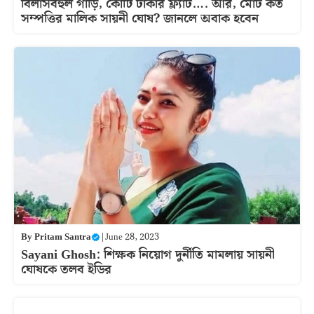
বিলাসবহুল গাড়ি, কোটি টাকার ফ্ল্যাট…. আর, মোট কত
সম্পত্তির মালিক সায়নী ঘোষ? জানলে অবাক হবেন
By
Pritam Santra
|
June 28, 2023
Sayani Ghosh: শিক্ষক নিয়োগ দুর্নীতি মামলায় সায়নী
ঘোষকে তলব ইডির