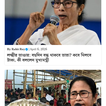
By
Rahit Roy
|
April 6, 2026
লক্ষ্মীর ভাণ্ডার: বহুদিন বন্ধ থাকবে ভাতা? কবে মিলবে
টাকা, কী বললেন মুখ্যমন্ত্রী