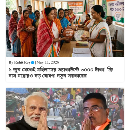
By
Rahit Roy
|
May 11, 2026
১ জুন থেকেই মহিলাদের অ্যাকাউন্টে ৩০০০ টাকা! ফ্রি
বাস যাত্রারও বড় ঘোষণা নতুন সরকারের