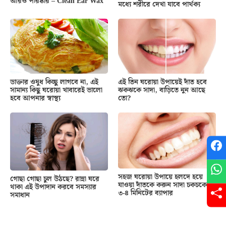
আরও পরিষ্কার – Clean Ear Wax
মধ্যে শরীরে দেখা যাবে পার্থক্য
ডাক্তার ওষুধ কিচ্ছু লাগবে না, এই
এই তিন ঘরোয়া উপায়েই দাঁত হবে
সামান্য কিছু ঘরোয়া খাবারেই ভালো
ঝকঝকে সাদা, বাড়িতে নুন আছে
হবে আপনার স্বাস্থ্য
তো?
সহজ ঘরোয়া উপায়ে হলদে হয়ে
গোছা গোছা চুল উঠছে? রান্না ঘরে
যাওয়া দাঁতকে করুন সাদা চকচকে,
থাকা এই উপাদান করবে সমস্যার
৩-৪ মিনিটের ব্যাপার
সমাধান