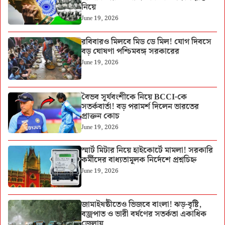
নিয়ে
June 19, 2026
রবিবারও মিলবে মিড ডে মিল! যোগ দিবসে
বড় ঘোষণা পশ্চিমবঙ্গ সরকারের
June 19, 2026
বৈভব সূর্যবংশীকে নিয়ে BCCI-কে
সতর্কবার্তা! বড় পরামর্শ দিলেন ভারতের
প্রাক্তন কোচ
June 19, 2026
স্মার্ট মিটার নিয়ে হাইকোর্টে মামলা! সরকারি
কর্মীদের বাধ্যতামূলক নির্দেশে প্রশ্নচিহ্ন
June 19, 2026
জামাইষষ্ঠীতেও ভিজবে বাংলা! ঝড়-বৃষ্টি,
বজ্রপাত ও ভারী বর্ষণের সতর্কতা একাধিক
জেলায়