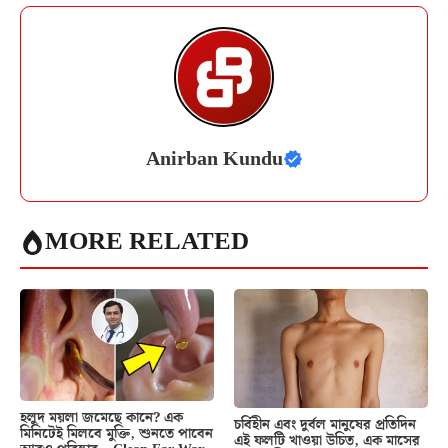
Anirban Kundu
MORE RELATED
হলুদ ময়লা জমেছে কানে? এক
চর্বিহীন এবং দুর্বল মানুষের প্রতিদিন
মিনিটেই মিলবে মুক্তি, শুনতে পাবেন
এই ফলটি খাওয়া উচিত, এক মাসের