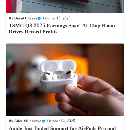
By
David Chavez
|
October 16, 2025
TSMC Q3 2025 Earnings Soar: AI Chip Boom
Drives Record Profits
By
Alice Villanueva
|
October 12, 2025
Apple Just Ended Support for AirPods Pro and