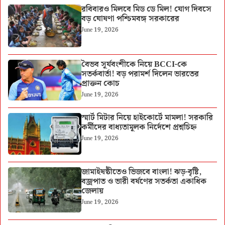
রবিবারও মিলবে মিড ডে মিল! যোগ দিবসে
বড় ঘোষণা পশ্চিমবঙ্গ সরকারের
June 19, 2026
বৈভব সূর্যবংশীকে নিয়ে BCCI-কে
সতর্কবার্তা! বড় পরামর্শ দিলেন ভারতের
প্রাক্তন কোচ
June 19, 2026
স্মার্ট মিটার নিয়ে হাইকোর্টে মামলা! সরকারি
কর্মীদের বাধ্যতামূলক নির্দেশে প্রশ্নচিহ্ন
June 19, 2026
জামাইষষ্ঠীতেও ভিজবে বাংলা! ঝড়-বৃষ্টি,
বজ্রপাত ও ভারী বর্ষণের সতর্কতা একাধিক
জেলায়
June 19, 2026