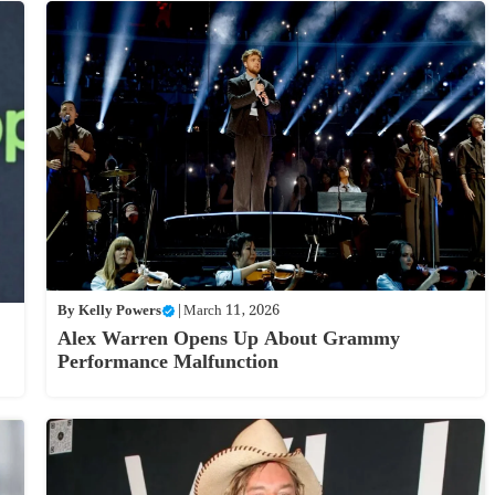
By
Kelly Powers
|
March 11, 2026
Alex Warren Opens Up About Grammy
Performance Malfunction