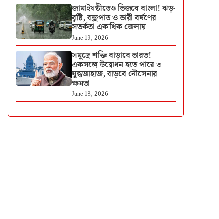
জামাইষষ্ঠীতেও ভিজবে বাংলা! ঝড়-
বৃষ্টি, বজ্রপাত ও ভারী বর্ষণের
সতর্কতা একাধিক জেলায়
June 19, 2026
সমুদ্রে শক্তি বাড়াবে ভারত!
একসঙ্গে উদ্বোধন হতে পারে ৩
যুদ্ধজাহাজ, বাড়বে নৌসেনার
ক্ষমতা
June 18, 2026