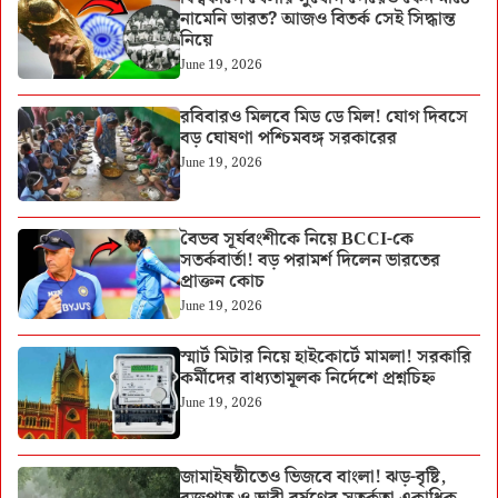
নামেনি ভারত? আজও বিতর্ক সেই সিদ্ধান্ত
নিয়ে
June 19, 2026
রবিবারও মিলবে মিড ডে মিল! যোগ দিবসে
বড় ঘোষণা পশ্চিমবঙ্গ সরকারের
June 19, 2026
বৈভব সূর্যবংশীকে নিয়ে BCCI-কে
সতর্কবার্তা! বড় পরামর্শ দিলেন ভারতের
প্রাক্তন কোচ
June 19, 2026
স্মার্ট মিটার নিয়ে হাইকোর্টে মামলা! সরকারি
কর্মীদের বাধ্যতামূলক নির্দেশে প্রশ্নচিহ্ন
June 19, 2026
জামাইষষ্ঠীতেও ভিজবে বাংলা! ঝড়-বৃষ্টি,