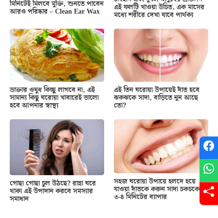
মিনিটেই মিলবে মুক্তি, শুনতে পাবেন
এই ফলটি খাওয়া উচিত, এক মাসের
আরও পরিষ্কার – Clean Ear Wax
মধ্যে শরীরে দেখা যাবে পার্থক্য
ডাক্তার ওষুধ কিচ্ছু লাগবে না, এই
এই তিন ঘরোয়া উপায়েই দাঁত হবে
সামান্য কিছু ঘরোয়া খাবারেই ভালো
ঝকঝকে সাদা, বাড়িতে নুন আছে
হবে আপনার স্বাস্থ্য
তো?
সহজ ঘরোয়া উপায়ে হলদে হয়ে
গোছা গোছা চুল উঠছে? রান্না ঘরে
যাওয়া দাঁতকে করুন সাদা চকচকে,
থাকা এই উপাদান করবে সমস্যার
৩-৪ মিনিটের ব্যাপার
সমাধান