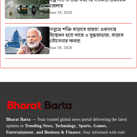
বজ্রপাত ও ভারী বর্ষণের সতর্কতা একাধিক
জেলায়
June 19, 2026
সমুদ্রে শক্তি বাড়াবে ভারত! একসঙ্গে
উদ্বোধন হতে পারে ৩ যুদ্ধজাহাজ, বাড়বে
নৌসেনার ক্ষমতা
June 18, 2026
Bharat Barta
— Your trusted global news portal delivering the latest
updates in
Trending News, Technology, Sports, Games,
Entertainment, and Business & Finance
. Stay informed with real-