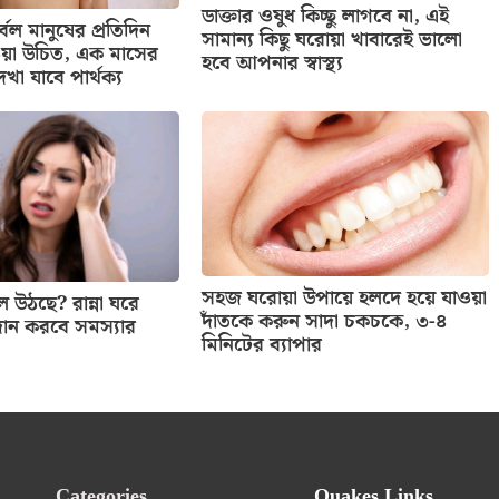
ডাক্তার ওষুধ কিচ্ছু লাগবে না, এই
র্বল মানুষের প্রতিদিন
সামান্য কিছু ঘরোয়া খাবারেই ভালো
য়া উচিত, এক মাসের
হবে আপনার স্বাস্থ্য
খা যাবে পার্থক্য
সহজ ঘরোয়া উপায়ে হলদে হয়ে যাওয়া
 উঠছে? রান্না ঘরে
দাঁতকে করুন সাদা চকচকে, ৩-৪
দান করবে সমস্যার
মিনিটের ব্যাপার
Categories
Quakes Links