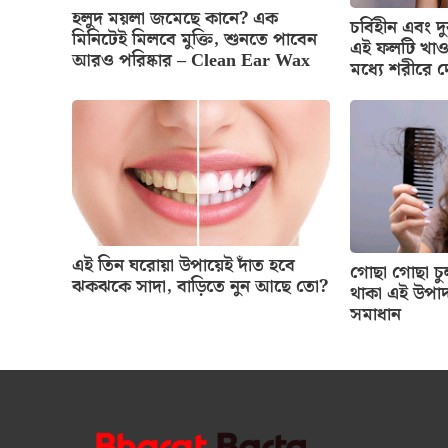
হলুদ ময়লা জমেছে কানে? এক
চর্বিহীন এবং দু
মিনিটেই মিলবে মুক্তি, শুনতে পাবেন
এই ফলটি খাও
আরও পরিষ্কার – Clean Ear Wax
মধ্যে শরীরে দে
এই তিন ঘরোয়া উপায়েই দাঁত হবে
গোছা গোছা চুল
ঝকঝকে সাদা, বাড়িতে নুন আছে তো?
থাকা এই উপা
সমাধান