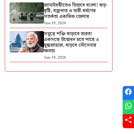
জামাইষষ্ঠীতেও ভিজবে বাংলা! ঝড়-
বৃষ্টি, বজ্রপাত ও ভারী বর্ষণের
সতর্কতা একাধিক জেলায়
June 19, 2026
সমুদ্রে শক্তি বাড়াবে ভারত!
একসঙ্গে উদ্বোধন হতে পারে ৩
যুদ্ধজাহাজ, বাড়বে নৌসেনার
ক্ষমতা
June 18, 2026