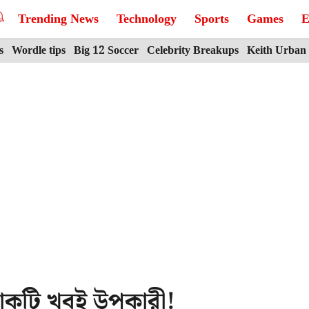
Trending News
Technology
Sports
Games
E
s
Wordle tips
Big 12 Soccer
Celebrity Breakups
Keith Urban
 শাকটি খুবই উপকারী!