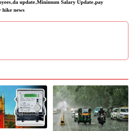
oyees
,
da update
,
Minimum Salary Update
,
pay
y hike news