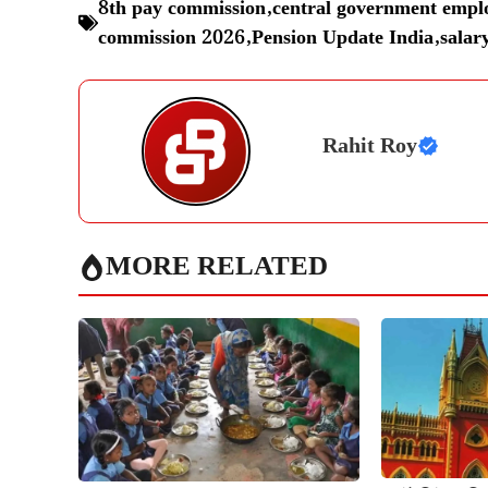
8th pay commission
,
central government empl
commission 2026
,
Pension Update India
,
salar
Rahit Roy
MORE RELATED