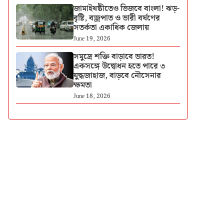
জামাইষষ্ঠীতেও ভিজবে বাংলা! ঝড়-
বৃষ্টি, বজ্রপাত ও ভারী বর্ষণের
সতর্কতা একাধিক জেলায়
June 19, 2026
সমুদ্রে শক্তি বাড়াবে ভারত!
একসঙ্গে উদ্বোধন হতে পারে ৩
যুদ্ধজাহাজ, বাড়বে নৌসেনার
ক্ষমতা
June 18, 2026