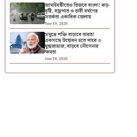
জামাইষষ্ঠীতেও ভিজবে বাংলা! ঝড়-
বৃষ্টি, বজ্রপাত ও ভারী বর্ষণের
সতর্কতা একাধিক জেলায়
June 19, 2026
সমুদ্রে শক্তি বাড়াবে ভারত!
একসঙ্গে উদ্বোধন হতে পারে ৩
যুদ্ধজাহাজ, বাড়বে নৌসেনার
ক্ষমতা
June 18, 2026