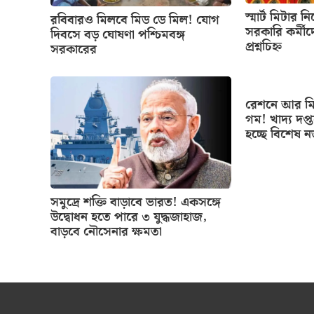
স্মার্ট মিটার ন
রবিবারও মিলবে মিড ডে মিল! যোগ
সরকারি কর্মীদ
দিবসে বড় ঘোষণা পশ্চিমবঙ্গ
প্রশ্নচিহ্ন
সরকারের
রেশনে আর মিল
গম! খাদ্য দপ্
হচ্ছে বিশেষ 
সমুদ্রে শক্তি বাড়াবে ভারত! একসঙ্গে
উদ্বোধন হতে পারে ৩ যুদ্ধজাহাজ,
বাড়বে নৌসেনার ক্ষমতা