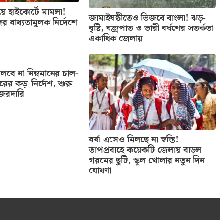
িয়ে হাইকোর্টে মামলা!
জামাইষষ্ঠীতেও ভিজবে বাংলা! ঝড়-
ের বাধ্যতামূলক নির্দেশে
বৃষ্টি, বজ্রপাত ও ভারী বর্ষণের সতর্কতা
একাধিক জেলায়
বে না নিম্নমানের চাল-
তরের কড়া নির্দেশ, শুরু
নজরদারি
বর্ষা এসেও মিলছে না স্বস্তি!
তাপপ্রবাহে কয়েকটি জেলায় বাড়ল
গরমের ছুটি, স্কুল খোলার নতুন দিন
ঘোষণা