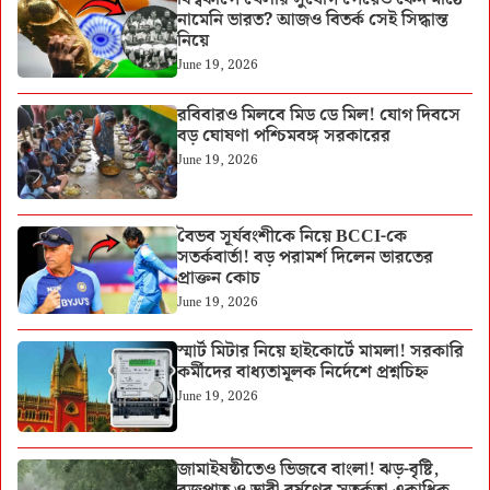
নামেনি ভারত? আজও বিতর্ক সেই সিদ্ধান্ত
নিয়ে
June 19, 2026
রবিবারও মিলবে মিড ডে মিল! যোগ দিবসে
বড় ঘোষণা পশ্চিমবঙ্গ সরকারের
June 19, 2026
বৈভব সূর্যবংশীকে নিয়ে BCCI-কে
সতর্কবার্তা! বড় পরামর্শ দিলেন ভারতের
প্রাক্তন কোচ
June 19, 2026
স্মার্ট মিটার নিয়ে হাইকোর্টে মামলা! সরকারি
কর্মীদের বাধ্যতামূলক নির্দেশে প্রশ্নচিহ্ন
June 19, 2026
জামাইষষ্ঠীতেও ভিজবে বাংলা! ঝড়-বৃষ্টি,