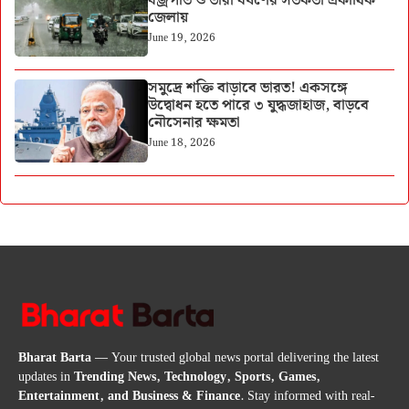
বজ্রপাত ও ভারী বর্ষণের সতর্কতা একাধিক
জেলায়
June 19, 2026
সমুদ্রে শক্তি বাড়াবে ভারত! একসঙ্গে
উদ্বোধন হতে পারে ৩ যুদ্ধজাহাজ, বাড়বে
নৌসেনার ক্ষমতা
June 18, 2026
Bharat Barta
— Your trusted global news portal delivering the latest
updates in
Trending News, Technology, Sports, Games,
Entertainment, and Business & Finance
. Stay informed with real-