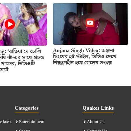
Anjana Singh Video: অঞ্জনা
g: ‘রাতিয়া মে চোলি
সিংয়ের হট স্টাইল, ভিডিও দেখে
ধি ঝাঁ-এর সাথে প্রচন্ড
নিয়ন্ত্রণহীন হয়ে গেলেন ভক্তরা
প পান্ডের, ভিডিওটি
নেটে
Categories
Quakes Links
Entertainment
About Us
 latest