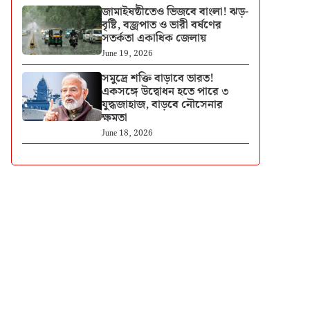
জামাইষষ্ঠীতেও ভিজবে বাংলা! ঝড়-
বৃষ্টি, বজ্রপাত ও ভারী বর্ষণের
সতর্কতা একাধিক জেলায়
June 19, 2026
সমুদ্রে শক্তি বাড়াবে ভারত!
একসঙ্গে উদ্বোধন হতে পারে ৩
যুদ্ধজাহাজ, বাড়বে নৌসেনার
ক্ষমতা
June 18, 2026