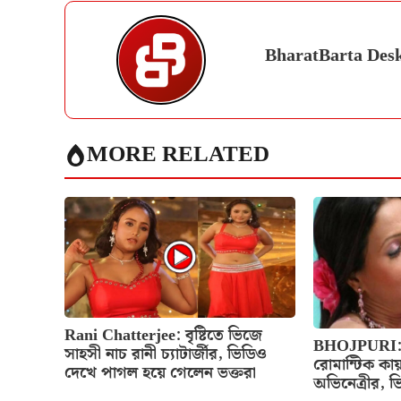
BharatBarta Des
MORE RELATED
Rani Chatterjee: বৃষ্টিতে ভিজে
BHOJPURI: বৃষ
সাহসী নাচ রানী চ্যাটার্জীর, ভিডিও
রোমান্টিক কায়
দেখে পাগল হয়ে গেলেন ভক্তরা
অভিনেত্রীর, 