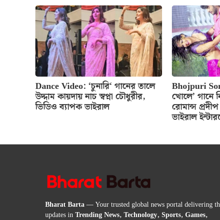
Dance Video: ‘চুনারি‘ গানের তালে
Bhojpuri Son
উদ্দাম কায়দায় নাচ স্বপ্না চৌধুরীর,
খোলে’ গানে নি
ভিডিও ব্যাপক ভাইরাল
রোমান্স প্রদী
ভাইরাল ইন্টার
Bharat Barta
— Your trusted global news portal delivering the
updates in
Trending News, Technology, Sports, Games,