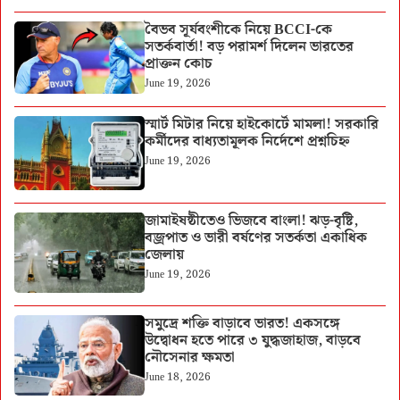
বৈভব সূর্যবংশীকে নিয়ে BCCI-কে
সতর্কবার্তা! বড় পরামর্শ দিলেন ভারতের
প্রাক্তন কোচ
June 19, 2026
স্মার্ট মিটার নিয়ে হাইকোর্টে মামলা! সরকারি
কর্মীদের বাধ্যতামূলক নির্দেশে প্রশ্নচিহ্ন
June 19, 2026
জামাইষষ্ঠীতেও ভিজবে বাংলা! ঝড়-বৃষ্টি,
বজ্রপাত ও ভারী বর্ষণের সতর্কতা একাধিক
জেলায়
June 19, 2026
সমুদ্রে শক্তি বাড়াবে ভারত! একসঙ্গে
উদ্বোধন হতে পারে ৩ যুদ্ধজাহাজ, বাড়বে
নৌসেনার ক্ষমতা
June 18, 2026