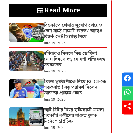
Read More
বিশ্বকাপে খেলার সুযোগ পেয়েও
কেন মাঠে নামেনি ভারত? আজও
বিতর্ক সেই সিদ্ধান্ত নিয়ে
June 19, 2026
রবিবারও মিলবে মিড ডে মিল!
যোগ দিবসে বড় ঘোষণা পশ্চিমবঙ্গ
সরকারের
June 19, 2026
বৈভব সূর্যবংশীকে নিয়ে BCCI-কে
সতর্কবার্তা! বড় পরামর্শ দিলেন
ভারতের প্রাক্তন কোচ
June 19, 2026
স্মার্ট মিটার নিয়ে হাইকোর্টে মামলা!
সরকারি কর্মীদের বাধ্যতামূলক
নির্দেশে প্রশ্নচিহ্ন
June 19, 2026