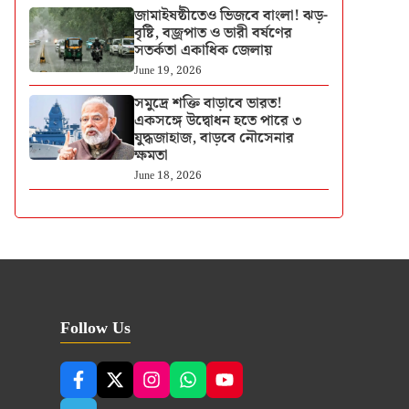
জামাইষষ্ঠীতেও ভিজবে বাংলা! ঝড়-
বৃষ্টি, বজ্রপাত ও ভারী বর্ষণের
সতর্কতা একাধিক জেলায়
June 19, 2026
সমুদ্রে শক্তি বাড়াবে ভারত!
একসঙ্গে উদ্বোধন হতে পারে ৩
যুদ্ধজাহাজ, বাড়বে নৌসেনার
ক্ষমতা
June 18, 2026
Follow Us