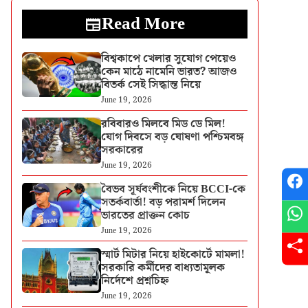
Read More
বিশ্বকাপে খেলার সুযোগ পেয়েও
কেন মাঠে নামেনি ভারত? আজও
বিতর্ক সেই সিদ্ধান্ত নিয়ে
June 19, 2026
রবিবারও মিলবে মিড ডে মিল!
যোগ দিবসে বড় ঘোষণা পশ্চিমবঙ্গ
সরকারের
June 19, 2026
বৈভব সূর্যবংশীকে নিয়ে BCCI-কে
সতর্কবার্তা! বড় পরামর্শ দিলেন
ভারতের প্রাক্তন কোচ
June 19, 2026
স্মার্ট মিটার নিয়ে হাইকোর্টে মামলা!
সরকারি কর্মীদের বাধ্যতামূলক
নির্দেশে প্রশ্নচিহ্ন
June 19, 2026