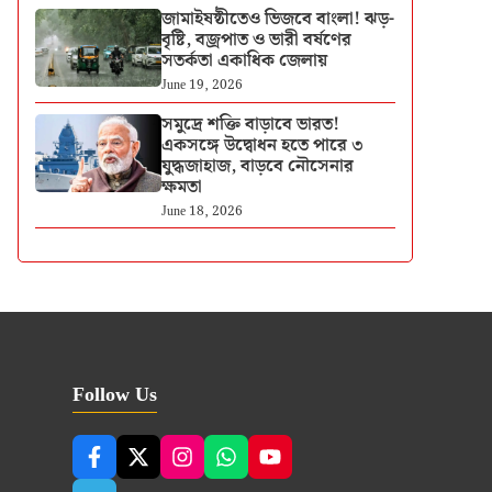
জামাইষষ্ঠীতেও ভিজবে বাংলা! ঝড়-
বৃষ্টি, বজ্রপাত ও ভারী বর্ষণের
সতর্কতা একাধিক জেলায়
June 19, 2026
সমুদ্রে শক্তি বাড়াবে ভারত!
একসঙ্গে উদ্বোধন হতে পারে ৩
যুদ্ধজাহাজ, বাড়বে নৌসেনার
ক্ষমতা
June 18, 2026
Follow Us