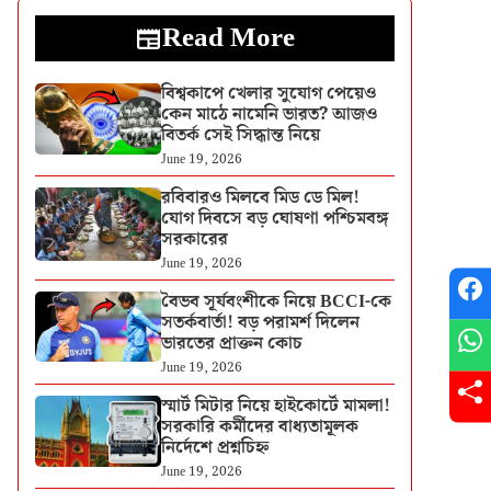
Read More
বিশ্বকাপে খেলার সুযোগ পেয়েও
কেন মাঠে নামেনি ভারত? আজও
বিতর্ক সেই সিদ্ধান্ত নিয়ে
June 19, 2026
রবিবারও মিলবে মিড ডে মিল!
যোগ দিবসে বড় ঘোষণা পশ্চিমবঙ্গ
সরকারের
June 19, 2026
বৈভব সূর্যবংশীকে নিয়ে BCCI-কে
সতর্কবার্তা! বড় পরামর্শ দিলেন
ভারতের প্রাক্তন কোচ
June 19, 2026
স্মার্ট মিটার নিয়ে হাইকোর্টে মামলা!
সরকারি কর্মীদের বাধ্যতামূলক
নির্দেশে প্রশ্নচিহ্ন
June 19, 2026