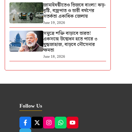
জামাইষষ্ঠীতেও ভিজবে বাংলা! ঝড়-
বৃষ্টি, বজ্রপাত ও ভারী বর্ষণের
সতর্কতা একাধিক জেলায়
June 19, 2026
সমুদ্রে শক্তি বাড়াবে ভারত!
একসঙ্গে উদ্বোধন হতে পারে ৩
যুদ্ধজাহাজ, বাড়বে নৌসেনার
ক্ষমতা
June 18, 2026
Follow Us