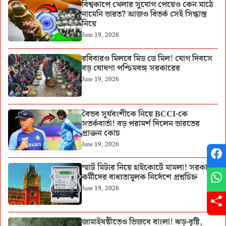
বিশ্বকাপে খেলার সুযোগ পেয়েও কেন মাঠে
নামেনি ভারত? আজও বিতর্ক সেই সিদ্ধান্ত
নিয়ে
June 19, 2026
রবিবারও মিলবে মিড ডে মিল! যোগ দিবসে
বড় ঘোষণা পশ্চিমবঙ্গ সরকারের
June 19, 2026
বৈভব সূর্যবংশীকে নিয়ে BCCI-কে
সতর্কবার্তা! বড় পরামর্শ দিলেন ভারতের
প্রাক্তন কোচ
June 19, 2026
স্মার্ট মিটার নিয়ে হাইকোর্টে মামলা! সরকারি
কর্মীদের বাধ্যতামূলক নির্দেশে প্রশ্নচিহ্ন
June 19, 2026
জামাইষষ্ঠীতেও ভিজবে বাংলা! ঝড়-বৃষ্টি,