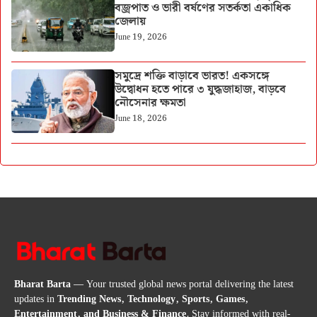
বজ্রপাত ও ভারী বর্ষণের সতর্কতা একাধিক
জেলায়
June 19, 2026
সমুদ্রে শক্তি বাড়াবে ভারত! একসঙ্গে
উদ্বোধন হতে পারে ৩ যুদ্ধজাহাজ, বাড়বে
নৌসেনার ক্ষমতা
June 18, 2026
Bharat Barta
— Your trusted global news portal delivering the latest
updates in
Trending News, Technology, Sports, Games,
Entertainment, and Business & Finance
. Stay informed with real-