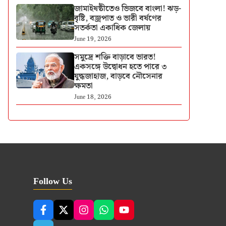
জামাইষষ্ঠীতেও ভিজবে বাংলা! ঝড়-
বৃষ্টি, বজ্রপাত ও ভারী বর্ষণের
সতর্কতা একাধিক জেলায়
June 19, 2026
সমুদ্রে শক্তি বাড়াবে ভারত!
একসঙ্গে উদ্বোধন হতে পারে ৩
যুদ্ধজাহাজ, বাড়বে নৌসেনার
ক্ষমতা
June 18, 2026
Follow Us