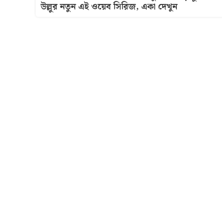
উল্লুর নতুন এই ওয়েব সিরিজ, একা দেখুন