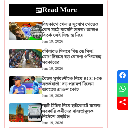
Read More
বিশ্বকাপে খেলার সুযোগ পেয়েও
কেন মাঠে নামেনি ভারত? আজও
বিতর্ক সেই সিদ্ধান্ত নিয়ে
June 19, 2026
রবিবারও মিলবে মিড ডে মিল!
যোগ দিবসে বড় ঘোষণা পশ্চিমবঙ্গ
সরকারের
June 19, 2026
বৈভব সূর্যবংশীকে নিয়ে BCCI-কে
সতর্কবার্তা! বড় পরামর্শ দিলেন
ভারতের প্রাক্তন কোচ
June 19, 2026
স্মার্ট মিটার নিয়ে হাইকোর্টে মামলা!
সরকারি কর্মীদের বাধ্যতামূলক
নির্দেশে প্রশ্নচিহ্ন
June 19, 2026