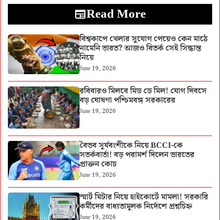
Read More
বিশ্বকাপে খেলার সুযোগ পেয়েও কেন মাঠে
নামেনি ভারত? আজও বিতর্ক সেই সিদ্ধান্ত
নিয়ে
June 19, 2026
রবিবারও মিলবে মিড ডে মিল! যোগ দিবসে
বড় ঘোষণা পশ্চিমবঙ্গ সরকারের
June 19, 2026
বৈভব সূর্যবংশীকে নিয়ে BCCI-কে
সতর্কবার্তা! বড় পরামর্শ দিলেন ভারতের
প্রাক্তন কোচ
June 19, 2026
স্মার্ট মিটার নিয়ে হাইকোর্টে মামলা! সরকারি
কর্মীদের বাধ্যতামূলক নির্দেশে প্রশ্নচিহ্ন
June 19, 2026