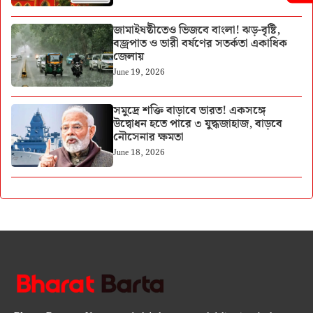
জামাইষষ্ঠীতেও ভিজবে বাংলা! ঝড়-বৃষ্টি,
বজ্রপাত ও ভারী বর্ষণের সতর্কতা একাধিক
জেলায়
June 19, 2026
সমুদ্রে শক্তি বাড়াবে ভারত! একসঙ্গে
উদ্বোধন হতে পারে ৩ যুদ্ধজাহাজ, বাড়বে
নৌসেনার ক্ষমতা
June 18, 2026