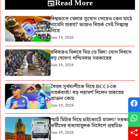
Read More
বিশ্বকাপে খেলার সুযোগ পেয়েও কেন মাঠে
নামেনি ভারত? আজও বিতর্ক সেই সিদ্ধান্ত
নিয়ে
June 19, 2026
রবিবারও মিলবে মিড ডে মিল! যোগ দিবসে
বড় ঘোষণা পশ্চিমবঙ্গ সরকারের
June 19, 2026
বৈভব সূর্যবংশীকে নিয়ে BCCI-কে
সতর্কবার্তা! বড় পরামর্শ দিলেন ভারতের
প্রাক্তন কোচ
June 19, 2026
স্মার্ট মিটার নিয়ে হাইকোর্টে মামলা! সরকারি
কর্মীদের বাধ্যতামূলক নির্দেশে প্রশ্নচিহ্ন
June 19, 2026