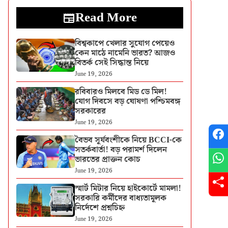
Read More
বিশ্বকাপে খেলার সুযোগ পেয়েও
কেন মাঠে নামেনি ভারত? আজও
বিতর্ক সেই সিদ্ধান্ত নিয়ে
June 19, 2026
রবিবারও মিলবে মিড ডে মিল!
যোগ দিবসে বড় ঘোষণা পশ্চিমবঙ্গ
সরকারের
June 19, 2026
বৈভব সূর্যবংশীকে নিয়ে BCCI-কে
সতর্কবার্তা! বড় পরামর্শ দিলেন
ভারতের প্রাক্তন কোচ
June 19, 2026
স্মার্ট মিটার নিয়ে হাইকোর্টে মামলা!
সরকারি কর্মীদের বাধ্যতামূলক
নির্দেশে প্রশ্নচিহ্ন
June 19, 2026