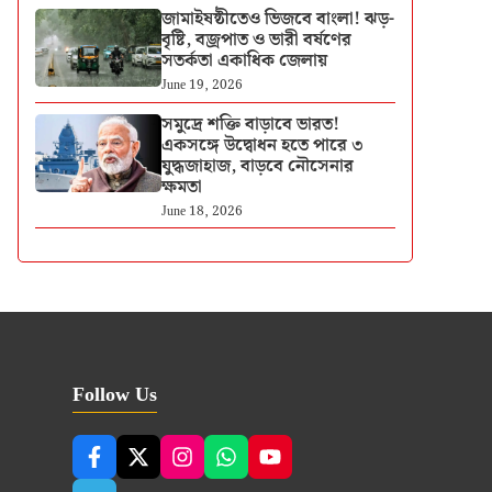
জামাইষষ্ঠীতেও ভিজবে বাংলা! ঝড়-
বৃষ্টি, বজ্রপাত ও ভারী বর্ষণের
সতর্কতা একাধিক জেলায়
June 19, 2026
সমুদ্রে শক্তি বাড়াবে ভারত!
একসঙ্গে উদ্বোধন হতে পারে ৩
যুদ্ধজাহাজ, বাড়বে নৌসেনার
ক্ষমতা
June 18, 2026
Follow Us