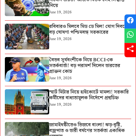
নিয়ে
June 19, 2026
রবিবারও মিলবে মিড ডে মিল! যোগ দিবসে
বড় ঘোষণা পশ্চিমবঙ্গ সরকারের
June 19, 2026
বৈভব সূর্যবংশীকে নিয়ে BCCI-কে
সতর্কবার্তা! বড় পরামর্শ দিলেন ভারতের
প্রাক্তন কোচ
June 19, 2026
স্মার্ট মিটার নিয়ে হাইকোর্টে মামলা! সরকারি
কর্মীদের বাধ্যতামূলক নির্দেশে প্রশ্নচিহ্ন
June 19, 2026
জামাইষষ্ঠীতেও ভিজবে বাংলা! ঝড়-বৃষ্টি,
বজ্রপাত ও ভারী বর্ষণের সতর্কতা একাধিক