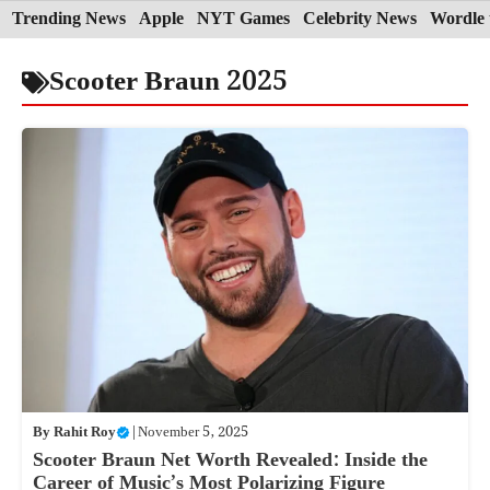
Skip
Trending News
Apple
NYT Games
Celebrity News
Wordle 
to
Scooter Braun 2025
content
By
Rahit Roy
|
November 5, 2025
Scooter Braun Net Worth Revealed: Inside the
Career of Music’s Most Polarizing Figure