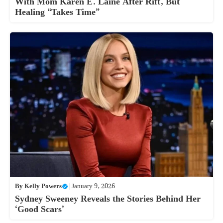
With Mom Karen E. Laine After Rift, But
Healing “Takes Time”
By
Kelly Powers
|
January 9, 2026
Sydney Sweeney Reveals the Stories Behind Her
‘Good Scars’