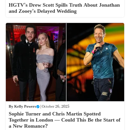
HGTV’s Drew Scott Spills Truth About Jonathan
and Zooey’s Delayed Wedding
By
Kelly Powers
|
October 26, 2025
Sophie Turner and Chris Martin Spotted
Together in London — Could This Be the Start of
a New Romance?