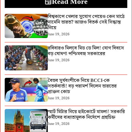
Read More
বিশ্বকাপে খেলার সুযোগ পেয়েও কেন মাঠে
নামেনি ভারত? আজও বিতর্ক সেই সিদ্ধান্ত
নিয়ে
June 19, 2026
রবিবারও মিলবে মিড ডে মিল! যোগ দিবসে
বড় ঘোষণা পশ্চিমবঙ্গ সরকারের
June 19, 2026
বৈভব সূর্যবংশীকে নিয়ে BCCI-কে
সতর্কবার্তা! বড় পরামর্শ দিলেন ভারতের
প্রাক্তন কোচ
June 19, 2026
স্মার্ট মিটার নিয়ে হাইকোর্টে মামলা! সরকারি
কর্মীদের বাধ্যতামূলক নির্দেশে প্রশ্নচিহ্ন
June 19, 2026