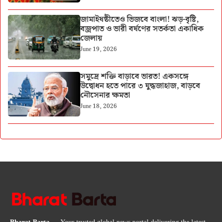
জামাইষষ্ঠীতেও ভিজবে বাংলা! ঝড়-বৃষ্টি,
বজ্রপাত ও ভারী বর্ষণের সতর্কতা একাধিক
জেলায়
June 19, 2026
সমুদ্রে শক্তি বাড়াবে ভারত! একসঙ্গে
উদ্বোধন হতে পারে ৩ যুদ্ধজাহাজ, বাড়বে
নৌসেনার ক্ষমতা
June 18, 2026