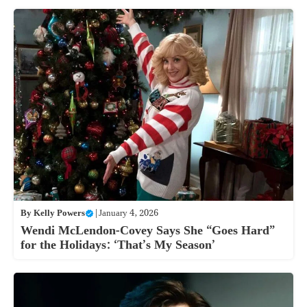
By
Kelly Powers
|
January 4, 2026
Wendi McLendon-Covey Says She “Goes Hard”
for the Holidays: ‘That’s My Season’