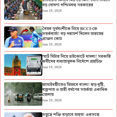
রবিবারও মিলবে মিড ডে মিল! যোগ দিবসে
বড় ঘোষণা পশ্চিমবঙ্গ সরকারের
June 19, 2026
বৈভব সূর্যবংশীকে নিয়ে BCCI-কে
সতর্কবার্তা! বড় পরামর্শ দিলেন ভারতের
প্রাক্তন কোচ
June 19, 2026
স্মার্ট মিটার নিয়ে হাইকোর্টে মামলা! সরকারি
কর্মীদের বাধ্যতামূলক নির্দেশে প্রশ্নচিহ্ন
June 19, 2026
জামাইষষ্ঠীতেও ভিজবে বাংলা! ঝড়-বৃষ্টি,
বজ্রপাত ও ভারী বর্ষণের সতর্কতা একাধিক
জেলায়
June 19, 2026
সমুদ্রে শক্তি বাড়াবে ভারত! একসঙ্গে