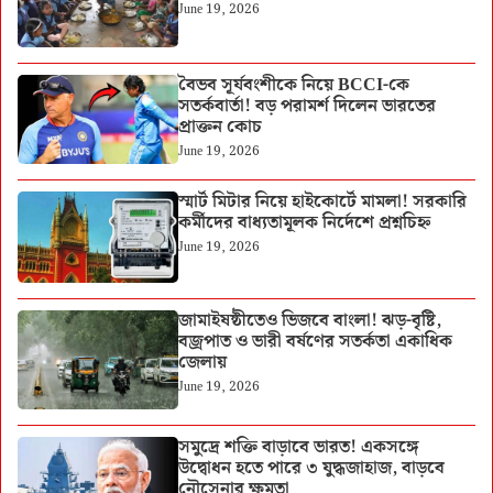
June 19, 2026
বৈভব সূর্যবংশীকে নিয়ে BCCI-কে
সতর্কবার্তা! বড় পরামর্শ দিলেন ভারতের
প্রাক্তন কোচ
June 19, 2026
স্মার্ট মিটার নিয়ে হাইকোর্টে মামলা! সরকারি
কর্মীদের বাধ্যতামূলক নির্দেশে প্রশ্নচিহ্ন
June 19, 2026
জামাইষষ্ঠীতেও ভিজবে বাংলা! ঝড়-বৃষ্টি,
বজ্রপাত ও ভারী বর্ষণের সতর্কতা একাধিক
জেলায়
June 19, 2026
সমুদ্রে শক্তি বাড়াবে ভারত! একসঙ্গে
উদ্বোধন হতে পারে ৩ যুদ্ধজাহাজ, বাড়বে
নৌসেনার ক্ষমতা