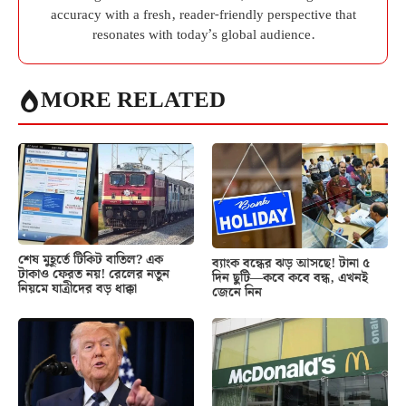
accuracy with a fresh, reader-friendly perspective that
resonates with today’s global audience.
MORE RELATED
শেষ মুহূর্তে টিকিট বাতিল? এক
ব্যাংক বন্ধের ঝড় আসছে! টানা ৫
টাকাও ফেরত নয়! রেলের নতুন
দিন ছুটি—কবে কবে বন্ধ, এখনই
নিয়মে যাত্রীদের বড় ধাক্কা
জেনে নিন