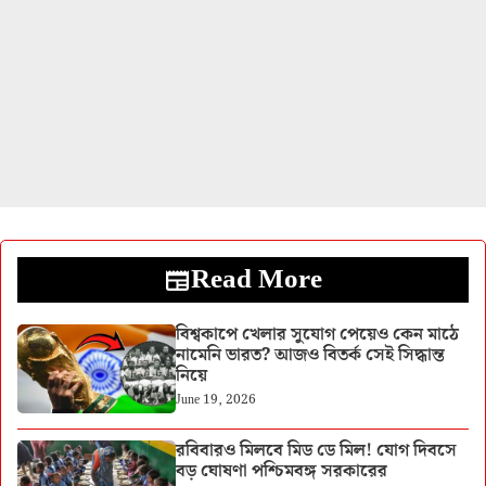
Read More
বিশ্বকাপে খেলার সুযোগ পেয়েও কেন মাঠে
নামেনি ভারত? আজও বিতর্ক সেই সিদ্ধান্ত
নিয়ে
June 19, 2026
রবিবারও মিলবে মিড ডে মিল! যোগ দিবসে
বড় ঘোষণা পশ্চিমবঙ্গ সরকারের