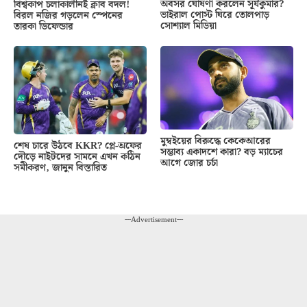
অবসর ঘোষণা করলেন সূর্যকুমার?
বিশ্বকাপ চলাকালীনই ক্লাব বদল!
ভাইরাল পোস্ট ঘিরে তোলপাড়
বিরল নজির গড়লেন স্পেনের
সোশ্যাল মিডিয়া
তারকা ডিফেন্ডার
মুম্বইয়ের বিরুদ্ধে কেকেআরের
শেষ চারে উঠবে KKR? প্লে-অফের
সম্ভাব্য একাদশে কারা? বড় ম্যাচের
দৌড়ে নাইটদের সামনে এখন কঠিন
আগে জোর চর্চা
সমীকরণ, জানুন বিস্তারিত
---Advertisement---