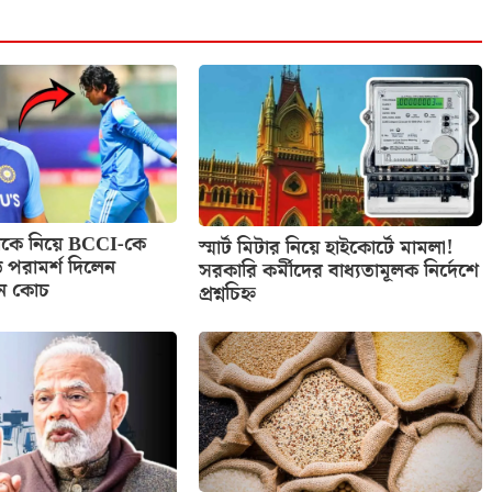
শীকে নিয়ে BCCI-কে
স্মার্ট মিটার নিয়ে হাইকোর্টে মামলা!
ড় পরামর্শ দিলেন
সরকারি কর্মীদের বাধ্যতামূলক নির্দেশে
্তন কোচ
প্রশ্নচিহ্ন