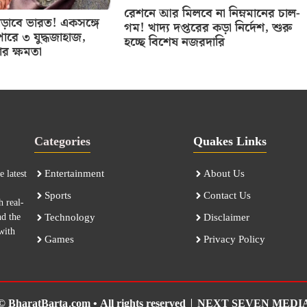
রেশনে আর মিলবে না নিম্নমানের চাল-
বাড়াবে ভারত! একসঙ্গে
গম! খাদ্য দপ্তরের কড়া নির্দেশ, শুরু
ারে ৩ যুদ্ধজাহাজ,
হচ্ছে বিশেষ নজরদারি
ার ক্ষমতা
Categories
Quakes Links
Entertainment
About Us
 latest
Sports
Contact Us
h real-
nd the
Technology
Disclaimer
with
Games
Privacy Policy
© BharatBarta.com • All rights reserved |
NEXT SEVEN MEDI