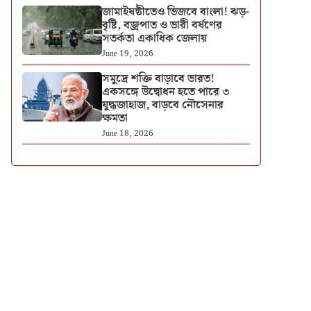
জামাইষষ্ঠীতেও ভিজবে বাংলা! ঝড়-
বৃষ্টি, বজ্রপাত ও ভারী বর্ষণের
সতর্কতা একাধিক জেলায়
June 19, 2026
সমুদ্রে শক্তি বাড়াবে ভারত!
একসঙ্গে উদ্বোধন হতে পারে ৩
যুদ্ধজাহাজ, বাড়বে নৌসেনার
ক্ষমতা
June 18, 2026