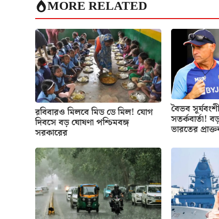
MORE RELATED
বৈভব সূর্যবং
রবিবারও মিলবে মিড ডে মিল! যোগ
সতর্কবার্তা! ব
দিবসে বড় ঘোষণা পশ্চিমবঙ্গ
ভারতের প্রাক
সরকারের