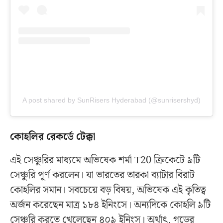
A post shared by SunRisers Hyderabad (@sunrisershyd)
কোহলির রেকর্ডে টেক্কা
এই সেঞ্চুরির মাধ্যমে অভিষেক শর্মা T20 ক্রিকেটে ৯টি
সেঞ্চুরি পূর্ণ করলেন। যা ভারতের তারকা ব্যাটার বিরাট
কোহলির সমান। সবচেয়ে বড় বিষয়, অভিষেক এই কৃতিত্ব
অর্জন করেছেন মাত্র ১৮৪ ইনিংসে। অন্যদিকে কোহলি ৯টি
সেঞ্চুরি করতে খেলেছেন ৪০৯ ইনিংস। অর্থাৎ, গড়ের