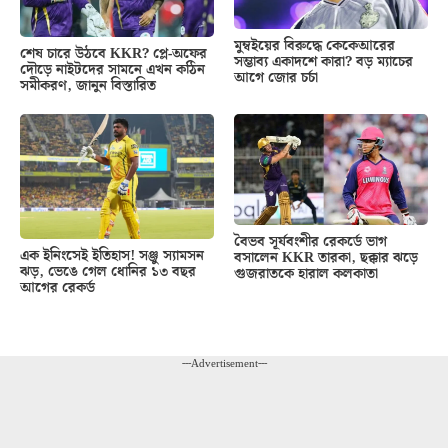
মুম্বইয়ের বিরুদ্ধে কেকেআরের
শেষ চারে উঠবে KKR? প্লে-অফের
সম্ভাব্য একাদশে কারা? বড় ম্যাচের
দৌড়ে নাইটদের সামনে এখন কঠিন
আগে জোর চর্চা
সমীকরণ, জানুন বিস্তারিত
বৈভব সূর্যবংশীর রেকর্ডে ভাগ
এক ইনিংসেই ইতিহাস! সঞ্জু স্যামসন
বসালেন KKR তারকা, ছক্কার ঝড়ে
ঝড়, ভেঙে গেল ধোনির ১৩ বছর
গুজরাতকে হারাল কলকাতা
আগের রেকর্ড
---Advertisement---