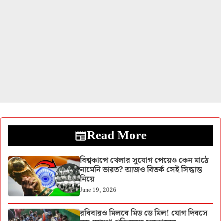
Read More
বিশ্বকাপে খেলার সুযোগ পেয়েও কেন মাঠে
নামেনি ভারত? আজও বিতর্ক সেই সিদ্ধান্ত
নিয়ে
June 19, 2026
রবিবারও মিলবে মিড ডে মিল! যোগ দিবসে