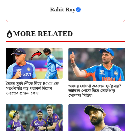
Rahit Roy
MORE RELATED
বৈভব সূর্যবংশীকে নিয়ে BCCI-কে
অবসর ঘোষণা করলেন সূর্যকুমার?
সতর্কবার্তা! বড় পরামর্শ দিলেন
ভাইরাল পোস্ট ঘিরে তোলপাড়
ভারতের প্রাক্তন কোচ
সোশ্যাল মিডিয়া