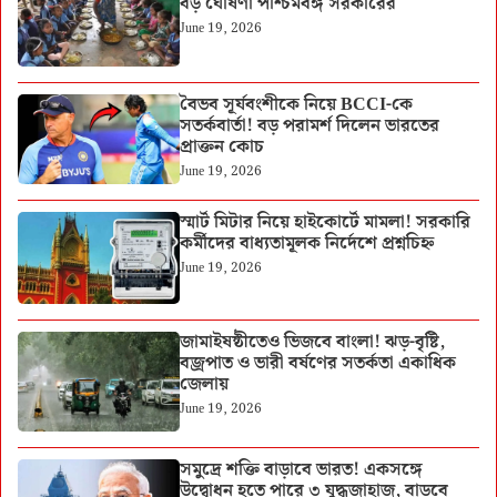
বড় ঘোষণা পশ্চিমবঙ্গ সরকারের
June 19, 2026
বৈভব সূর্যবংশীকে নিয়ে BCCI-কে
সতর্কবার্তা! বড় পরামর্শ দিলেন ভারতের
প্রাক্তন কোচ
June 19, 2026
স্মার্ট মিটার নিয়ে হাইকোর্টে মামলা! সরকারি
কর্মীদের বাধ্যতামূলক নির্দেশে প্রশ্নচিহ্ন
June 19, 2026
জামাইষষ্ঠীতেও ভিজবে বাংলা! ঝড়-বৃষ্টি,
বজ্রপাত ও ভারী বর্ষণের সতর্কতা একাধিক
জেলায়
June 19, 2026
সমুদ্রে শক্তি বাড়াবে ভারত! একসঙ্গে
উদ্বোধন হতে পারে ৩ যুদ্ধজাহাজ, বাড়বে