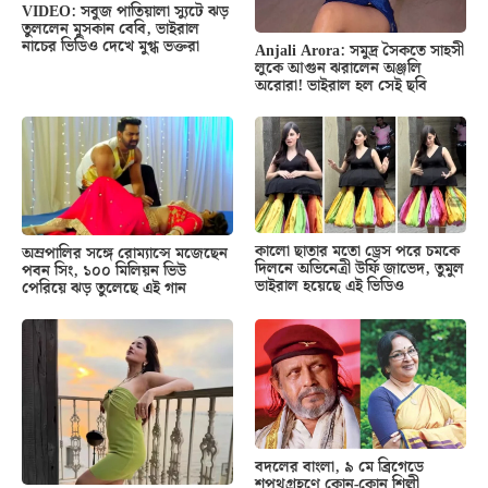
VIDEO: সবুজ পাতিয়ালা স্যুটে ঝড়
তুললেন মুসকান বেবি, ভাইরাল
নাচের ভিডিও দেখে মুগ্ধ ভক্তরা
Anjali Arora: সমুদ্র সৈকতে সাহসী
লুকে আগুন ঝরালেন অঞ্জলি
অরোরা! ভাইরাল হল সেই ছবি
কালো ছাতার মতো ড্রেস পরে চমকে
অম্রপালির সঙ্গে রোম্যান্সে মজেছেন
দিলনে অভিনেত্রী উর্ফি জাভেদ, তুমুল
পবন সিং, ১০০ মিলিয়ন ভিউ
ভাইরাল হয়েছে এই ভিডিও
পেরিয়ে ঝড় তুলেছে এই গান
বদলের বাংলা, ৯ মে ব্রিগেডে
শপথগ্রহণে কোন-কোন শিল্পী