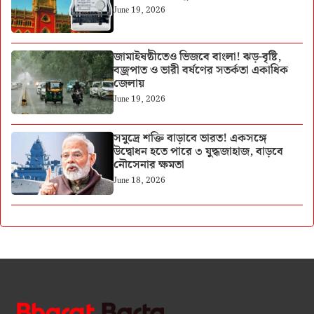
June 19, 2026
জামাইষষ্ঠীতেও ভিজবে বাংলা! ঝড়-বৃষ্টি,
বজ্রপাত ও ভারী বর্ষণের সতর্কতা একাধিক
জেলায়
June 19, 2026
সমুদ্রে শক্তি বাড়াবে ভারত! একসঙ্গে
উদ্বোধন হতে পারে ৩ যুদ্ধজাহাজ, বাড়বে
নৌসেনার ক্ষমতা
June 18, 2026