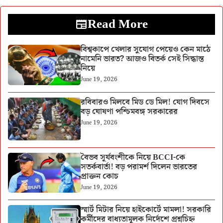
Read More
বিশ্বকাপে খেলার সুযোগ পেয়েও কেন মাঠে
নামেনি ভারত? আজও বিতর্ক সেই সিদ্ধান্ত
নিয়ে
June 19, 2026
রবিবারও মিলবে মিড ডে মিল! যোগ দিবসে
বড় ঘোষণা পশ্চিমবঙ্গ সরকারের
June 19, 2026
বৈভব সূর্যবংশীকে নিয়ে BCCI-কে
সতর্কবার্তা! বড় পরামর্শ দিলেন ভারতের
প্রাক্তন কোচ
June 19, 2026
স্মার্ট মিটার নিয়ে হাইকোর্টে মামলা! সরকারি
কর্মীদের বাধ্যতামূলক নির্দেশে প্রশ্নচিহ্ন