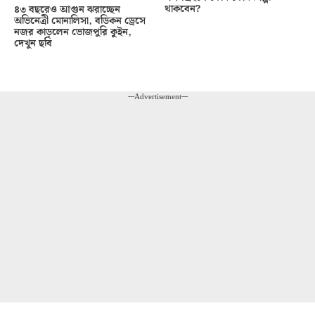
থাকবেন?
৪৩ বছরেও আগুন ঝরাচ্ছেন
অভিনেত্রী মোনালিসা, বডিকন ড্রেসে
নজর কাড়লেন ভোজপুরি কুইন,
দেখুন ছবি
---Advertisement---