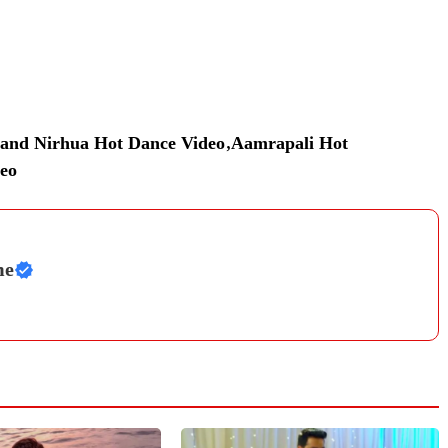
and Nirhua Hot Dance Video
,
Aamrapali Hot
deo
me