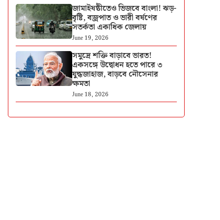
জামাইষষ্ঠীতেও ভিজবে বাংলা! ঝড়-
বৃষ্টি, বজ্রপাত ও ভারী বর্ষণের
সতর্কতা একাধিক জেলায়
June 19, 2026
সমুদ্রে শক্তি বাড়াবে ভারত!
একসঙ্গে উদ্বোধন হতে পারে ৩
যুদ্ধজাহাজ, বাড়বে নৌসেনার
ক্ষমতা
June 18, 2026