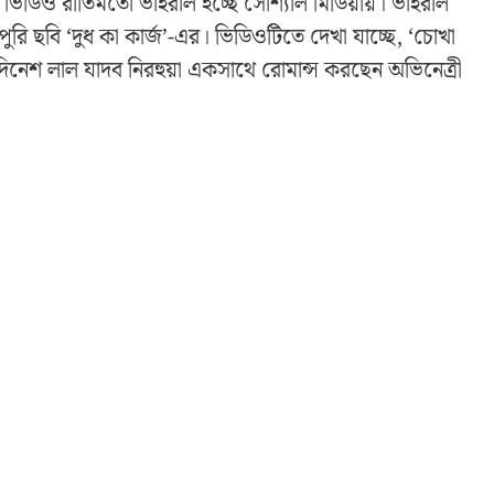
র ভিডিও রীতিমতো ভাইরাল হচ্ছে সোশ্যাল মিডিয়ায়। ভাইরাল
রি ছবি ‘দুধ কা কার্জ’-এর। ভিডিওটিতে দেখা যাচ্ছে, ‘চোখা
দিনেশ লাল যাদব নিরহুয়া একসাথে রোমান্স করছেন অভিনেত্রী