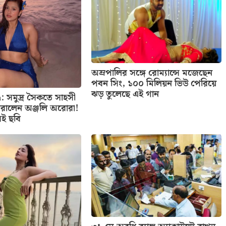
অম্রপালির সঙ্গে রোম্যান্সে মজেছেন
পবন সিং, ১০০ মিলিয়ন ভিউ পেরিয়ে
ঝড় তুলেছে এই গান
: সমুদ্র সৈকতে সাহসী
রালেন অঞ্জলি অরোরা!
েই ছবি