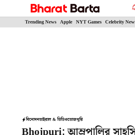
Skip
to
content
Trending News
Apple
NYT Games
Celebrity New
বিনোদন
ভাইরাল & ভিডিও
ভোজপুরি
Bhojpuri: আম্রপালির সাহসিক