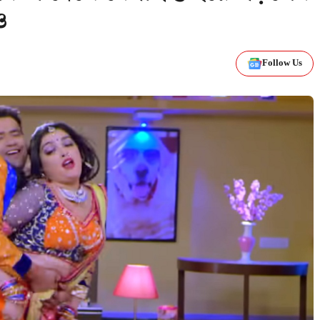
ও
Follow Us