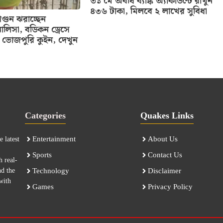
৩১ মে অবধি ব্যাঙ্ক অ্যাকাউন্টে রাখুন
৪৩৬ টাকা, মিলবে ২ লাখের সুবিধা
ুন ঝরাচ্ছেন
ালিসা, বডিকন ড্রেসে
ভোজপুরি কুইন, দেখুন
Categories
Quakes Links
Entertainment
About Us
 latest
Sports
Contact Us
h real-
nd the
Technology
Disclaimer
with
Games
Privacy Policy