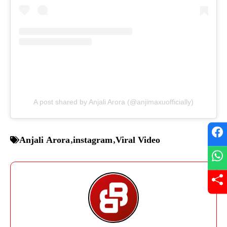
A post shared by Anjali Arora (@anjimaxuofficially)
Anjali Arora
,
instagram
,
Viral Video