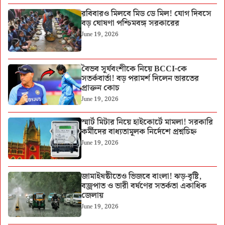
রবিবারও মিলবে মিড ডে মিল! যোগ দিবসে
বড় ঘোষণা পশ্চিমবঙ্গ সরকারের
June 19, 2026
বৈভব সূর্যবংশীকে নিয়ে BCCI-কে
সতর্কবার্তা! বড় পরামর্শ দিলেন ভারতের
প্রাক্তন কোচ
June 19, 2026
স্মার্ট মিটার নিয়ে হাইকোর্টে মামলা! সরকারি
কর্মীদের বাধ্যতামূলক নির্দেশে প্রশ্নচিহ্ন
June 19, 2026
জামাইষষ্ঠীতেও ভিজবে বাংলা! ঝড়-বৃষ্টি,
বজ্রপাত ও ভারী বর্ষণের সতর্কতা একাধিক
জেলায়
June 19, 2026