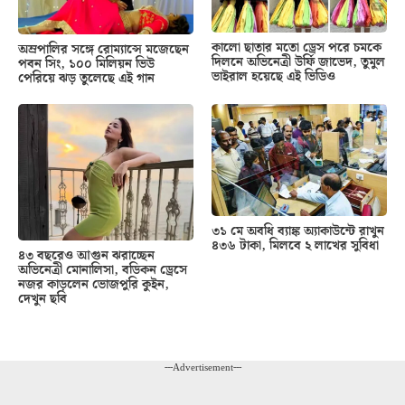
কালো ছাতার মতো ড্রেস পরে চমকে
অম্রপালির সঙ্গে রোম্যান্সে মজেছেন
দিলনে অভিনেত্রী উর্ফি জাভেদ, তুমুল
পবন সিং, ১০০ মিলিয়ন ভিউ
ভাইরাল হয়েছে এই ভিডিও
পেরিয়ে ঝড় তুলেছে এই গান
৩১ মে অবধি ব্যাঙ্ক অ্যাকাউন্টে রাখুন
৪৩৬ টাকা, মিলবে ২ লাখের সুবিধা
৪৩ বছরেও আগুন ঝরাচ্ছেন
অভিনেত্রী মোনালিসা, বডিকন ড্রেসে
নজর কাড়লেন ভোজপুরি কুইন,
দেখুন ছবি
---Advertisement---