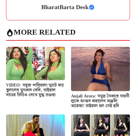
BharatBarta Desk
MORE RELATED
VIDEO: সবুজ পাতিয়ালা স্যুটে ঝড়
তুললেন মুসকান বেবি, ভাইরাল
নাচের ভিডিও দেখে মুগ্ধ ভক্তরা
Anjali Arora: সমুদ্র সৈকতে সাহসী
লুকে আগুন ঝরালেন অঞ্জলি
অরোরা! ভাইরাল হল সেই ছবি