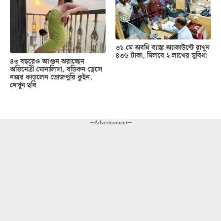
৩১ মে অবধি ব্যাঙ্ক অ্যাকাউন্টে রাখুন
৪৩৬ টাকা, মিলবে ২ লাখের সুবিধা
৪৩ বছরেও আগুন ঝরাচ্ছেন
অভিনেত্রী মোনালিসা, বডিকন ড্রেসে
নজর কাড়লেন ভোজপুরি কুইন,
দেখুন ছবি
---Advertisement---