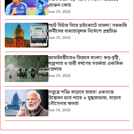
প্রাক্তন কোচ
June 19, 2026
স্মার্ট মিটার নিয়ে হাইকোর্টে মামলা! সরকারি
কর্মীদের বাধ্যতামূলক নির্দেশে প্রশ্নচিহ্ন
June 19, 2026
জামাইষষ্ঠীতেও ভিজবে বাংলা! ঝড়-বৃষ্টি,
বজ্রপাত ও ভারী বর্ষণের সতর্কতা একাধিক
জেলায়
June 19, 2026
সমুদ্রে শক্তি বাড়াবে ভারত! একসঙ্গে
উদ্বোধন হতে পারে ৩ যুদ্ধজাহাজ, বাড়বে
নৌসেনার ক্ষমতা
June 18, 2026