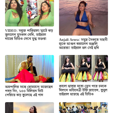
VIDEO: সবুজ পাতিয়ালা স্যুটে ঝড়
তুললেন মুসকান বেবি, ভাইরাল
নাচের ভিডিও দেখে মুগ্ধ ভক্তরা
Anjali Arora: সমুদ্র সৈকতে সাহসী
লুকে আগুন ঝরালেন অঞ্জলি
অরোরা! ভাইরাল হল সেই ছবি
কালো ছাতার মতো ড্রেস পরে চমকে
অম্রপালির সঙ্গে রোম্যান্সে মজেছেন
দিলনে অভিনেত্রী উর্ফি জাভেদ, তুমুল
পবন সিং, ১০০ মিলিয়ন ভিউ
ভাইরাল হয়েছে এই ভিডিও
পেরিয়ে ঝড় তুলেছে এই গান