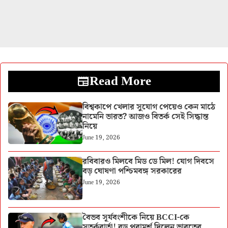
Read More
বিশ্বকাপে খেলার সুযোগ পেয়েও কেন মাঠে
নামেনি ভারত? আজও বিতর্ক সেই সিদ্ধান্ত
নিয়ে
June 19, 2026
রবিবারও মিলবে মিড ডে মিল! যোগ দিবসে
বড় ঘোষণা পশ্চিমবঙ্গ সরকারের
June 19, 2026
বৈভব সূর্যবংশীকে নিয়ে BCCI-কে
সতর্কবার্তা! বড় পরামর্শ দিলেন ভারতের