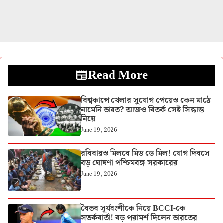
Read More
বিশ্বকাপে খেলার সুযোগ পেয়েও কেন মাঠে
নামেনি ভারত? আজও বিতর্ক সেই সিদ্ধান্ত
নিয়ে
June 19, 2026
রবিবারও মিলবে মিড ডে মিল! যোগ দিবসে
বড় ঘোষণা পশ্চিমবঙ্গ সরকারের
June 19, 2026
বৈভব সূর্যবংশীকে নিয়ে BCCI-কে
সতর্কবার্তা! বড় পরামর্শ দিলেন ভারতের