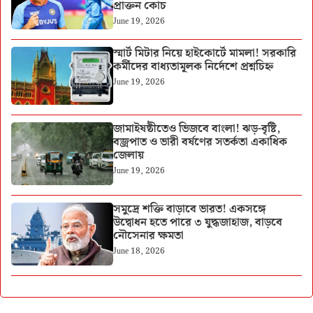
প্রাক্তন কোচ
June 19, 2026
স্মার্ট মিটার নিয়ে হাইকোর্টে মামলা! সরকারি
কর্মীদের বাধ্যতামূলক নির্দেশে প্রশ্নচিহ্ন
June 19, 2026
জামাইষষ্ঠীতেও ভিজবে বাংলা! ঝড়-বৃষ্টি,
বজ্রপাত ও ভারী বর্ষণের সতর্কতা একাধিক
জেলায়
June 19, 2026
সমুদ্রে শক্তি বাড়াবে ভারত! একসঙ্গে
উদ্বোধন হতে পারে ৩ যুদ্ধজাহাজ, বাড়বে
নৌসেনার ক্ষমতা
June 18, 2026