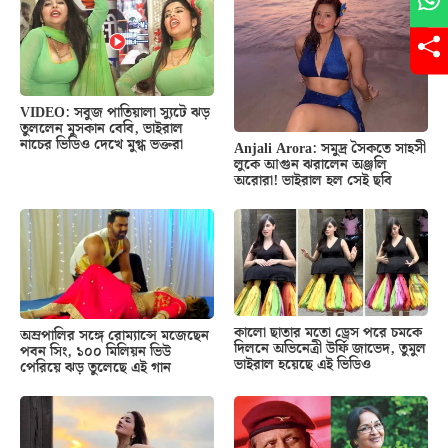
VIDEO: সবুজ পাতিয়ালা স্যুটে ঝড়
তুললেন মুসকান বেবি, ভাইরাল
নাচের ভিডিও দেখে মুগ্ধ ভক্তরা
Anjali Arora: সমুদ্র সৈকতে সাহসী
লুকে আগুন ঝরালেন অঞ্জলি
অরোরা! ভাইরাল হল সেই ছবি
কালো ছাতার মতো ড্রেস পরে চমকে
অম্রপালির সঙ্গে রোম্যান্সে মজেছেন
দিলনে অভিনেত্রী উর্ফি জাভেদ, তুমুল
পবন সিং, ১০০ মিলিয়ন ভিউ
ভাইরাল হয়েছে এই ভিডিও
পেরিয়ে ঝড় তুলেছে এই গান