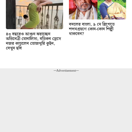
বদলের বাংলা, ৯ মে ব্রিগেডে
শপথগ্রহণে কোন-কোন শিল্পী
থাকবেন?
৪৩ বছরেও আগুন ঝরাচ্ছেন
অভিনেত্রী মোনালিসা, বডিকন ড্রেসে
নজর কাড়লেন ভোজপুরি কুইন,
দেখুন ছবি
---Advertisement---