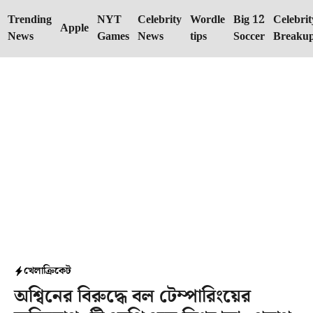
Skip
Trending
NYT
Celebrity
Wordle
Big 12
Celebrit
to
Apple
News
Games
News
tips
Soccer
Breaku
content
খেলা
ক্রিকেট
অশ্বিনের বিরুদ্ধে বল টেম্পারিংয়ের