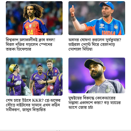
অবসর ঘোষণা করলেন সূর্যকুমার?
বিশ্বকাপ চলাকালীনই ক্লাব বদল!
ভাইরাল পোস্ট ঘিরে তোলপাড়
বিরল নজির গড়লেন স্পেনের
সোশ্যাল মিডিয়া
তারকা ডিফেন্ডার
মুম্বইয়ের বিরুদ্ধে কেকেআরের
শেষ চারে উঠবে KKR? প্লে-অফের
সম্ভাব্য একাদশে কারা? বড় ম্যাচের
দৌড়ে নাইটদের সামনে এখন কঠিন
আগে জোর চর্চা
সমীকরণ, জানুন বিস্তারিত