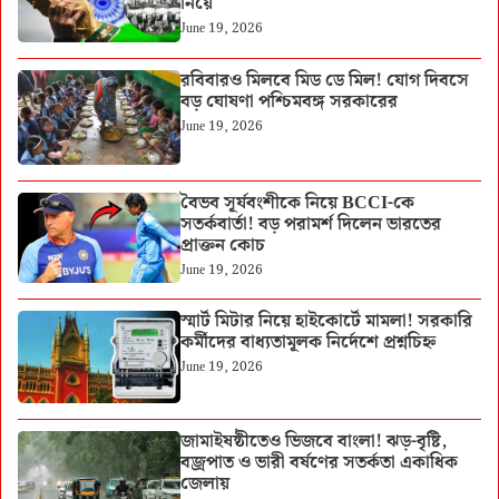
নিয়ে
June 19, 2026
রবিবারও মিলবে মিড ডে মিল! যোগ দিবসে
বড় ঘোষণা পশ্চিমবঙ্গ সরকারের
June 19, 2026
বৈভব সূর্যবংশীকে নিয়ে BCCI-কে
সতর্কবার্তা! বড় পরামর্শ দিলেন ভারতের
প্রাক্তন কোচ
June 19, 2026
স্মার্ট মিটার নিয়ে হাইকোর্টে মামলা! সরকারি
কর্মীদের বাধ্যতামূলক নির্দেশে প্রশ্নচিহ্ন
June 19, 2026
জামাইষষ্ঠীতেও ভিজবে বাংলা! ঝড়-বৃষ্টি,
বজ্রপাত ও ভারী বর্ষণের সতর্কতা একাধিক
জেলায়