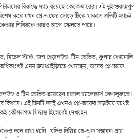
্যাপিটালসের বিরুদ্ধে ম্যাচ রয়েছে কেকেআরের। এই দুই গুরুত্বপূর্ণ
বিশেষ করে যখন প্লে-অফের দৌড়ে টিকে থাকতে প্রতিটি ম্যাচই
া কেকেআর শিবিরকে আরও চাপে ফেলতে পারে।
স হেড, মিচেল স্টার্ক, জশ হেজ়লউড, টিম ডেভিড, কুপার কোনোলি
 অধিকাংশই এমন ফ্র্যাঞ্চাইজ়িতে খেলছেন, যাদের প্লে-অফে
়লউড ও টিম ডেভিড রয়েছেন রয়্যাল চ্যালেঞ্জার্স বেঙ্গালুরুতে।
াব কিংসে। এই তিনটি দলই এখনও প্লে-অফের লড়াইয়ে যথেষ্ট
কেই কৌশলগত সিদ্ধান্ত হিসেবেই দেখছেন।
্ককেও দলে রাখা হয়নি। যদিও দিল্লির প্লে-অফ সম্ভাবনা প্রায়