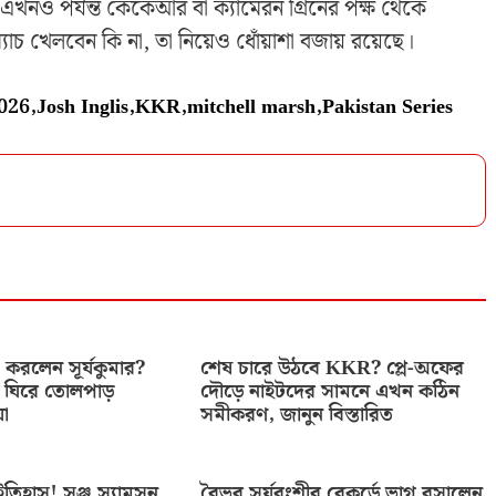
খনও পর্যন্ত কেকেআর বা ক্যামেরন গ্রিনের পক্ষ থেকে
 ম্যাচ খেলবেন কি না, তা নিয়েও ধোঁয়াশা বজায় রয়েছে।
026
,
Josh Inglis
,
KKR
,
mitchell marsh
,
Pakistan Series
করলেন সূর্যকুমার?
শেষ চারে উঠবে KKR? প্লে-অফের
 ঘিরে তোলপাড়
দৌড়ে নাইটদের সামনে এখন কঠিন
়া
সমীকরণ, জানুন বিস্তারিত
তিহাস! সঞ্জু স্যামসন
বৈভব সূর্যবংশীর রেকর্ডে ভাগ বসালেন