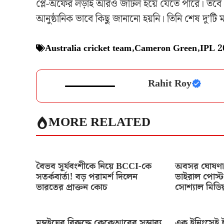
প্লে-অফের লড়াই আরও জটিল হয়ে যেতে পারে। তবে এ
আনুষ্ঠানিক ভাবে কিছু জানানো হয়নি। তিনি শেষ দু’টি
Australia cricket team
,
Cameron Green
,
IPL 2
Rahit Roy
MORE RELATED
বৈভব সূর্যবংশীকে নিয়ে BCCI-কে
অবসর ঘোষণা 
সতর্কবার্তা! বড় পরামর্শ দিলেন
ভাইরাল পোস্ট
ভারতের প্রাক্তন কোচ
সোশ্যাল মিডিয
মুম্বইয়ের বিরুদ্ধে কেকেআরের সম্ভাব্য
এক ইনিংসেই ই