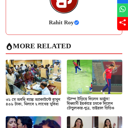
Rahit Roy
MORE RELATED
স্টাম্প উড়িয়ে দিলেন অর্জুন!
৩১ মে অবধি ব্যাঙ্ক অ্যাকাউন্টে রাখুন
বিধ্বংসী ইয়র্কারে চমকে দিলেন
৪৩৬ টাকা, মিলবে ২ লাখের সুবিধা
টেন্ডুলকার-পুত্র, ভাইরাল ভিডিও