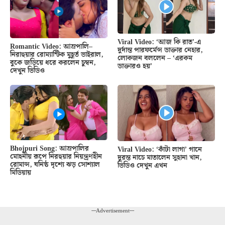
Viral Video: ‘আজ কি রাত’-এ
Romantic Video: আম্রপালি–
দুর্দান্ত পারফর্মেন্স ডাক্তার নেহার,
নিরাহুয়ার রোম্যান্টিক মুহূর্ত ভাইরাল,
লোকজন বললেন – ‘এরকম
বুকে জড়িয়ে ধরে করলেন চুম্বন,
ডাক্তারও হয়’
দেখুন ভিডিও
Bhojpuri Song: আম্রপালির
Viral Video: ‘কাঁটা লাগা’ গানে
মোহনীয় রূপে নিরহুয়ার নিয়ন্ত্রণহীন
দুরন্ত নাচে মাতালেন সুহানা খান,
রোমান্স, ঘনিষ্ঠ দৃশ্যে ঝড় সোশ্যাল
ভিডিও দেখুন এখন
মিডিয়ায়
---Advertisement---