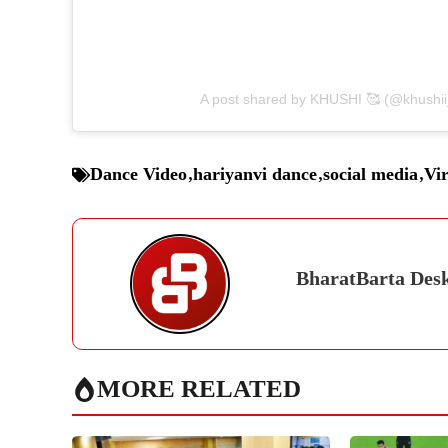
A post shared by KHUSHI 🥰 (@khushii
Dance Video
,
hariyanvi dance
,
social media
,
Vir
BharatBarta Des
MORE RELATED