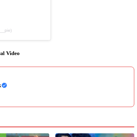
__pie)
al Video
k