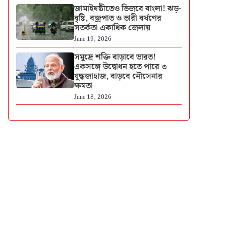
জামাইষষ্ঠীতেও ভিজবে বাংলা! ঝড়-
বৃষ্টি, বজ্রপাত ও ভারী বর্ষণের
সতর্কতা একাধিক জেলায়
June 19, 2026
সমুদ্রে শক্তি বাড়াবে ভারত!
একসঙ্গে উদ্বোধন হতে পারে ৩
যুদ্ধজাহাজ, বাড়বে নৌসেনার
ক্ষমতা
June 18, 2026