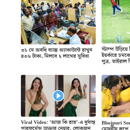
স্টাম্প উড়িয়
৩১ মে অবধি ব্যাঙ্ক অ্যাকাউন্টে রাখুন
ইয়র্কারে চমক
৪৩৬ টাকা, মিলবে ২ লাখের সুবিধা
পুত্র, ভাইরাল
Viral Video: ‘আজ কি রাত’-এ দুর্দান্ত
Bhojpuri So
পারফর্মেন্স ডাক্তার নেহার, লোকজন
মোহনীয় রূপে নি