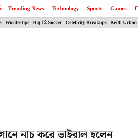
Trending News
Technology
Sports
Games
E
s
Wordle tips
Big 12 Soccer
Celebrity Breakups
Keith Urban
 গানে নাচ করে ভাইরাল হলেন