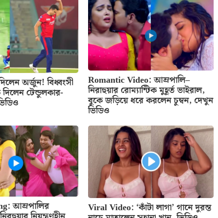
Romantic Video: আম্রপালি–
ে দিলেন অর্জুন! বিধ্বংসী
নিরাহুয়ার রোম্যান্টিক মুহূর্ত ভাইরাল,
ে দিলেন টেন্ডুলকার-
বুকে জড়িয়ে ধরে করলেন চুম্বন, দেখুন
 ভিডিও
ভিডিও
ng: আম্রপালির
Viral Video: ‘কাঁটা লাগা’ গানে দুরন্ত
রহুয়ার নিয়ন্ত্রণহীন
নাচে মাতালেন সুহানা খান, ভিডিও