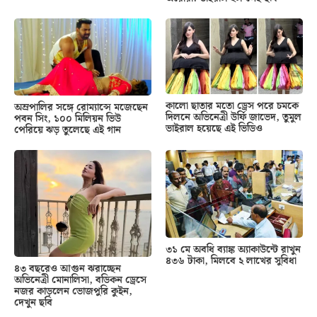
কালো ছাতার মতো ড্রেস পরে চমকে
অম্রপালির সঙ্গে রোম্যান্সে মজেছেন
দিলনে অভিনেত্রী উর্ফি জাভেদ, তুমুল
পবন সিং, ১০০ মিলিয়ন ভিউ
ভাইরাল হয়েছে এই ভিডিও
পেরিয়ে ঝড় তুলেছে এই গান
৩১ মে অবধি ব্যাঙ্ক অ্যাকাউন্টে রাখুন
৪৩৬ টাকা, মিলবে ২ লাখের সুবিধা
৪৩ বছরেও আগুন ঝরাচ্ছেন
অভিনেত্রী মোনালিসা, বডিকন ড্রেসে
নজর কাড়লেন ভোজপুরি কুইন,
দেখুন ছবি