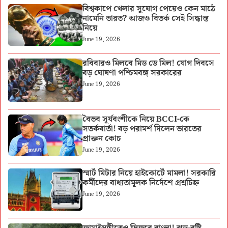
বিশ্বকাপে খেলার সুযোগ পেয়েও কেন মাঠে
নামেনি ভারত? আজও বিতর্ক সেই সিদ্ধান্ত
নিয়ে
June 19, 2026
রবিবারও মিলবে মিড ডে মিল! যোগ দিবসে
বড় ঘোষণা পশ্চিমবঙ্গ সরকারের
June 19, 2026
বৈভব সূর্যবংশীকে নিয়ে BCCI-কে
সতর্কবার্তা! বড় পরামর্শ দিলেন ভারতের
প্রাক্তন কোচ
June 19, 2026
স্মার্ট মিটার নিয়ে হাইকোর্টে মামলা! সরকারি
কর্মীদের বাধ্যতামূলক নির্দেশে প্রশ্নচিহ্ন
June 19, 2026