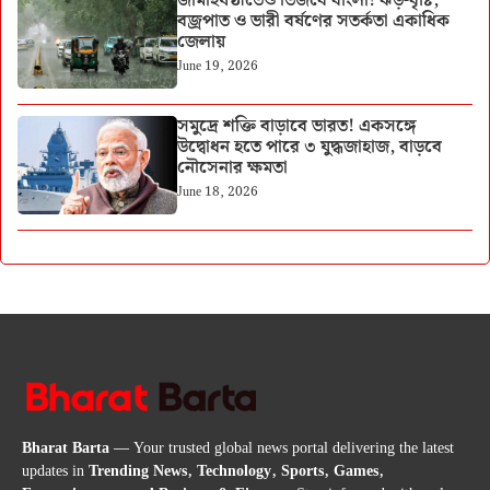
জামাইষষ্ঠীতেও ভিজবে বাংলা! ঝড়-বৃষ্টি,
বজ্রপাত ও ভারী বর্ষণের সতর্কতা একাধিক
জেলায়
June 19, 2026
সমুদ্রে শক্তি বাড়াবে ভারত! একসঙ্গে
উদ্বোধন হতে পারে ৩ যুদ্ধজাহাজ, বাড়বে
নৌসেনার ক্ষমতা
June 18, 2026
Bharat Barta
— Your trusted global news portal delivering the latest
updates in
Trending News, Technology, Sports, Games,