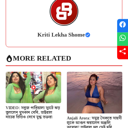
Kriti Lekha Shome
MORE RELATED
VIDEO: সবুজ পাতিয়ালা স্যুটে ঝড়
তুললেন মুসকান বেবি, ভাইরাল
নাচের ভিডিও দেখে মুগ্ধ ভক্তরা
Anjali Arora: সমুদ্র সৈকতে সাহসী
লুকে আগুন ঝরালেন অঞ্জলি
অরোরা! ভাইরাল হল সেই ছবি