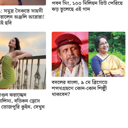
পবন সিং, ১০০ মিলিয়ন ভিউ পেরিয়ে
ঝড় তুলেছে এই গান
: সমুদ্র সৈকতে সাহসী
রালেন অঞ্জলি অরোরা!
েই ছবি
বদলের বাংলা, ৯ মে ব্রিগেডে
শপথগ্রহণে কোন-কোন শিল্পী
থাকবেন?
ুন ঝরাচ্ছেন
ালিসা, বডিকন ড্রেসে
ভোজপুরি কুইন, দেখুন