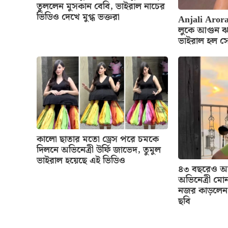
তুললেন মুসকান বেবি, ভাইরাল নাচের
ভিডিও দেখে মুগ্ধ ভক্তরা
Anjali Arora
লুকে আগুন ঝ
ভাইরাল হল স
কালো ছাতার মতো ড্রেস পরে চমকে
দিলনে অভিনেত্রী উর্ফি জাভেদ, তুমুল
ভাইরাল হয়েছে এই ভিডিও
৪৩ বছরেও আগ
অভিনেত্রী মোন
নজর কাড়লেন 
ছবি