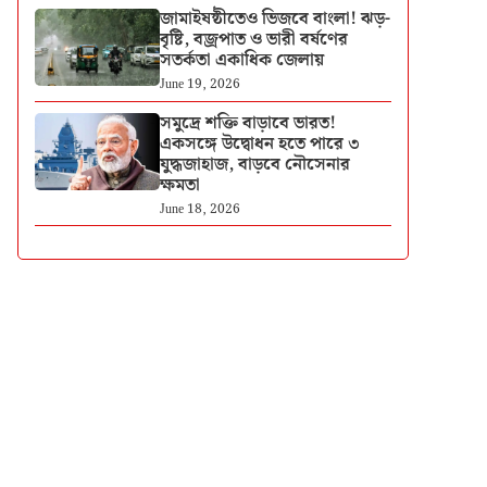
জামাইষষ্ঠীতেও ভিজবে বাংলা! ঝড়-
বৃষ্টি, বজ্রপাত ও ভারী বর্ষণের
সতর্কতা একাধিক জেলায়
June 19, 2026
সমুদ্রে শক্তি বাড়াবে ভারত!
একসঙ্গে উদ্বোধন হতে পারে ৩
যুদ্ধজাহাজ, বাড়বে নৌসেনার
ক্ষমতা
June 18, 2026