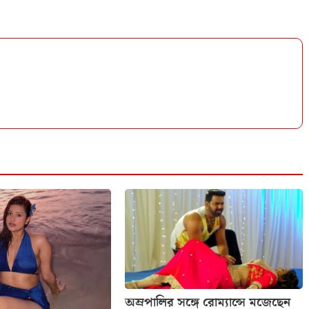
অম্রপালির সঙ্গে রোম্যান্সে মজেছেন