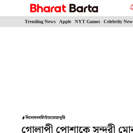
Skip
to
content
Trending News
Apple
NYT Games
Celebrity New
বিনোদন
বলিউড
ভোজপুরি
গোলাপী পোশাকে সুন্দরী মোনা