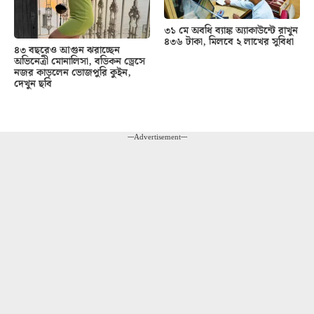
৩১ মে অবধি ব্যাঙ্ক অ্যাকাউন্টে রাখুন
৪৩৬ টাকা, মিলবে ২ লাখের সুবিধা
৪৩ বছরেও আগুন ঝরাচ্ছেন
অভিনেত্রী মোনালিসা, বডিকন ড্রেসে
নজর কাড়লেন ভোজপুরি কুইন,
দেখুন ছবি
---Advertisement---