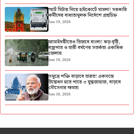
স্মার্ট মিটার নিয়ে হাইকোর্টে মামলা! সরকারি
কর্মীদের বাধ্যতামূলক নির্দেশে প্রশ্নচিহ্ন
June 19, 2026
জামাইষষ্ঠীতেও ভিজবে বাংলা! ঝড়-বৃষ্টি,
বজ্রপাত ও ভারী বর্ষণের সতর্কতা একাধিক
জেলায়
June 19, 2026
সমুদ্রে শক্তি বাড়াবে ভারত! একসঙ্গে
উদ্বোধন হতে পারে ৩ যুদ্ধজাহাজ, বাড়বে
নৌসেনার ক্ষমতা
June 18, 2026