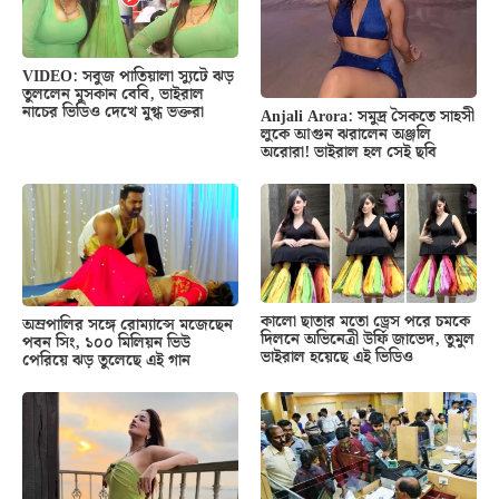
VIDEO: সবুজ পাতিয়ালা স্যুটে ঝড়
তুললেন মুসকান বেবি, ভাইরাল
নাচের ভিডিও দেখে মুগ্ধ ভক্তরা
Anjali Arora: সমুদ্র সৈকতে সাহসী
লুকে আগুন ঝরালেন অঞ্জলি
অরোরা! ভাইরাল হল সেই ছবি
কালো ছাতার মতো ড্রেস পরে চমকে
অম্রপালির সঙ্গে রোম্যান্সে মজেছেন
দিলনে অভিনেত্রী উর্ফি জাভেদ, তুমুল
পবন সিং, ১০০ মিলিয়ন ভিউ
ভাইরাল হয়েছে এই ভিডিও
পেরিয়ে ঝড় তুলেছে এই গান