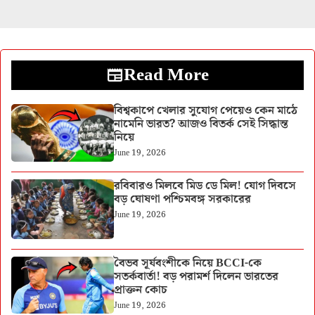
Read More
বিশ্বকাপে খেলার সুযোগ পেয়েও কেন মাঠে
নামেনি ভারত? আজও বিতর্ক সেই সিদ্ধান্ত
নিয়ে
June 19, 2026
রবিবারও মিলবে মিড ডে মিল! যোগ দিবসে
বড় ঘোষণা পশ্চিমবঙ্গ সরকারের
June 19, 2026
বৈভব সূর্যবংশীকে নিয়ে BCCI-কে
সতর্কবার্তা! বড় পরামর্শ দিলেন ভারতের
প্রাক্তন কোচ
June 19, 2026