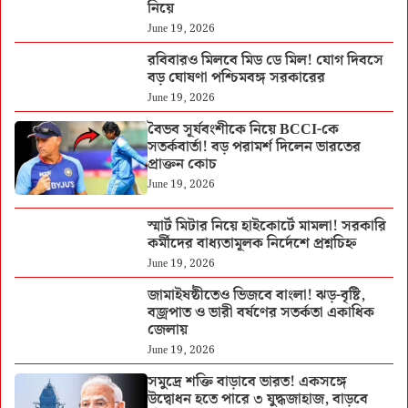
নিয়ে
June 19, 2026
রবিবারও মিলবে মিড ডে মিল! যোগ দিবসে
বড় ঘোষণা পশ্চিমবঙ্গ সরকারের
June 19, 2026
বৈভব সূর্যবংশীকে নিয়ে BCCI-কে
সতর্কবার্তা! বড় পরামর্শ দিলেন ভারতের
প্রাক্তন কোচ
June 19, 2026
স্মার্ট মিটার নিয়ে হাইকোর্টে মামলা! সরকারি
কর্মীদের বাধ্যতামূলক নির্দেশে প্রশ্নচিহ্ন
June 19, 2026
জামাইষষ্ঠীতেও ভিজবে বাংলা! ঝড়-বৃষ্টি,
বজ্রপাত ও ভারী বর্ষণের সতর্কতা একাধিক
জেলায়
June 19, 2026
সমুদ্রে শক্তি বাড়াবে ভারত! একসঙ্গে
উদ্বোধন হতে পারে ৩ যুদ্ধজাহাজ, বাড়বে