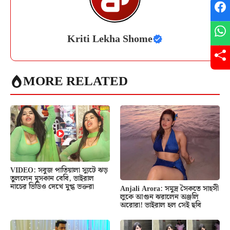
Kriti Lekha Shome
MORE RELATED
VIDEO: সবুজ পাতিয়ালা স্যুটে ঝড়
তুললেন মুসকান বেবি, ভাইরাল
নাচের ভিডিও দেখে মুগ্ধ ভক্তরা
Anjali Arora: সমুদ্র সৈকতে সাহসী
লুকে আগুন ঝরালেন অঞ্জলি
অরোরা! ভাইরাল হল সেই ছবি