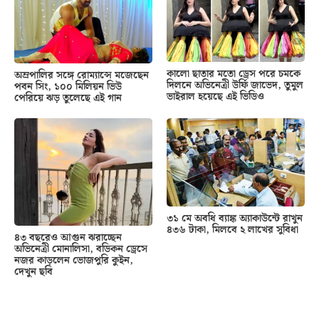
কালো ছাতার মতো ড্রেস পরে চমকে
অম্রপালির সঙ্গে রোম্যান্সে মজেছেন
দিলনে অভিনেত্রী উর্ফি জাভেদ, তুমুল
পবন সিং, ১০০ মিলিয়ন ভিউ
ভাইরাল হয়েছে এই ভিডিও
পেরিয়ে ঝড় তুলেছে এই গান
৩১ মে অবধি ব্যাঙ্ক অ্যাকাউন্টে রাখুন
৪৩৬ টাকা, মিলবে ২ লাখের সুবিধা
৪৩ বছরেও আগুন ঝরাচ্ছেন
অভিনেত্রী মোনালিসা, বডিকন ড্রেসে
নজর কাড়লেন ভোজপুরি কুইন,
দেখুন ছবি