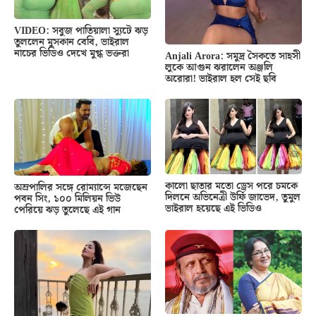
VIDEO: সবুজ পাতিয়ালা স্যুটে ঝড়
তুললেন মুসকান বেবি, ভাইরাল
নাচের ভিডিও দেখে মুগ্ধ ভক্তরা
Anjali Arora: সমুদ্র সৈকতে সাহসী
লুকে আগুন ঝরালেন অঞ্জলি
অরোরা! ভাইরাল হল সেই ছবি
কালো ছাতার মতো ড্রেস পরে চমকে
অম্রপালির সঙ্গে রোম্যান্সে মজেছেন
দিলনে অভিনেত্রী উর্ফি জাভেদ, তুমুল
পবন সিং, ১০০ মিলিয়ন ভিউ
ভাইরাল হয়েছে এই ভিডিও
পেরিয়ে ঝড় তুলেছে এই গান