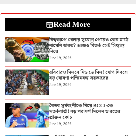
Read More
বিশ্বকাপে খেলার সুযোগ পেয়েও কেন মাঠে
নামেনি ভারত? আজও বিতর্ক সেই সিদ্ধান্ত
নিয়ে
June 19, 2026
রবিবারও মিলবে মিড ডে মিল! যোগ দিবসে
বড় ঘোষণা পশ্চিমবঙ্গ সরকারের
June 19, 2026
বৈভব সূর্যবংশীকে নিয়ে BCCI-কে
সতর্কবার্তা! বড় পরামর্শ দিলেন ভারতের
প্রাক্তন কোচ
June 19, 2026