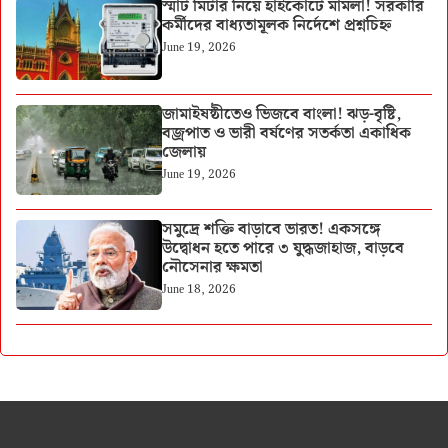
স্মার্ট মিটার নিয়ে হাইকোর্টে মামলা! সরকারি
কর্মীদের বাধ্যতামূলক নির্দেশে প্রশ্নচিহ্ন
June 19, 2026
জামাইষষ্ঠীতেও ভিজবে বাংলা! ঝড়-বৃষ্টি,
বজ্রপাত ও ভারী বর্ষণের সতর্কতা একাধিক
জেলায়
June 19, 2026
সমুদ্রে শক্তি বাড়াবে ভারত! একসঙ্গে
উদ্বোধন হতে পারে ৩ যুদ্ধজাহাজ, বাড়বে
নৌসেনার ক্ষমতা
June 18, 2026