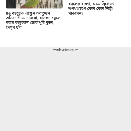
বদলের বাংলা, ৯ মে ব্রিগেডে
শপথগ্রহণে কোন-কোন শিল্পী
থাকবেন?
৪৩ বছরেও আগুন ঝরাচ্ছেন
অভিনেত্রী মোনালিসা, বডিকন ড্রেসে
নজর কাড়লেন ভোজপুরি কুইন,
দেখুন ছবি
---Advertisement---