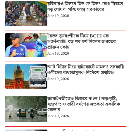
রবিবারও মিলবে মিড ডে মিল! যোগ দিবসে
বড় ঘোষণা পশ্চিমবঙ্গ সরকারের
June 19, 2026
বৈভব সূর্যবংশীকে নিয়ে BCCI-কে
সতর্কবার্তা! বড় পরামর্শ দিলেন ভারতের
প্রাক্তন কোচ
June 19, 2026
স্মার্ট মিটার নিয়ে হাইকোর্টে মামলা! সরকারি
কর্মীদের বাধ্যতামূলক নির্দেশে প্রশ্নচিহ্ন
June 19, 2026
জামাইষষ্ঠীতেও ভিজবে বাংলা! ঝড়-বৃষ্টি,
বজ্রপাত ও ভারী বর্ষণের সতর্কতা একাধিক
জেলায়
June 19, 2026