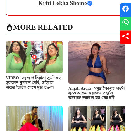
Kriti Lekha Shome
MORE RELATED
VIDEO: সবুজ পাতিয়ালা স্যুটে ঝড়
তুললেন মুসকান বেবি, ভাইরাল
নাচের ভিডিও দেখে মুগ্ধ ভক্তরা
Anjali Arora: সমুদ্র সৈকতে সাহসী
লুকে আগুন ঝরালেন অঞ্জলি
অরোরা! ভাইরাল হল সেই ছবি