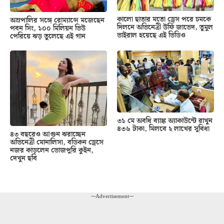
কালো ছাতার মতো ড্রেস পরে চমকে
অম্রপালির সঙ্গে রোম্যান্সে মজেছেন
দিলনে অভিনেত্রী উর্ফি জাভেদ, তুমুল
পবন সিং, ১০০ মিলিয়ন ভিউ
ভাইরাল হয়েছে এই ভিডিও
পেরিয়ে ঝড় তুলেছে এই গান
৩১ মে অবধি ব্যাঙ্ক অ্যাকাউন্টে রাখুন
৪৩৬ টাকা, মিলবে ২ লাখের সুবিধা
৪৩ বছরেও আগুন ঝরাচ্ছেন
অভিনেত্রী মোনালিসা, বডিকন ড্রেসে
নজর কাড়লেন ভোজপুরি কুইন,
দেখুন ছবি
---Advertisement---