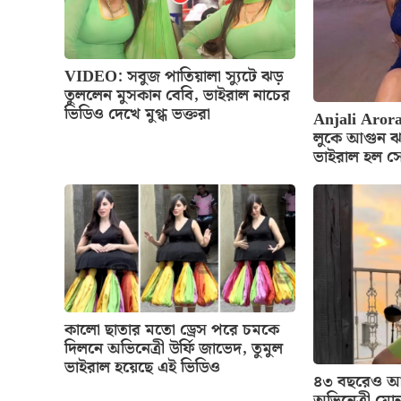
VIDEO: সবুজ পাতিয়ালা স্যুটে ঝড়
তুললেন মুসকান বেবি, ভাইরাল নাচের
ভিডিও দেখে মুগ্ধ ভক্তরা
Anjali Arora
লুকে আগুন ঝ
ভাইরাল হল স
কালো ছাতার মতো ড্রেস পরে চমকে
দিলনে অভিনেত্রী উর্ফি জাভেদ, তুমুল
ভাইরাল হয়েছে এই ভিডিও
৪৩ বছরেও আগ
অভিনেত্রী মোন