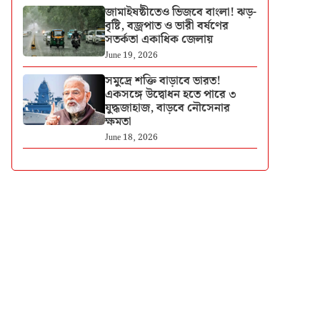
জামাইষষ্ঠীতেও ভিজবে বাংলা! ঝড়-
বৃষ্টি, বজ্রপাত ও ভারী বর্ষণের
সতর্কতা একাধিক জেলায়
June 19, 2026
সমুদ্রে শক্তি বাড়াবে ভারত!
একসঙ্গে উদ্বোধন হতে পারে ৩
যুদ্ধজাহাজ, বাড়বে নৌসেনার
ক্ষমতা
June 18, 2026