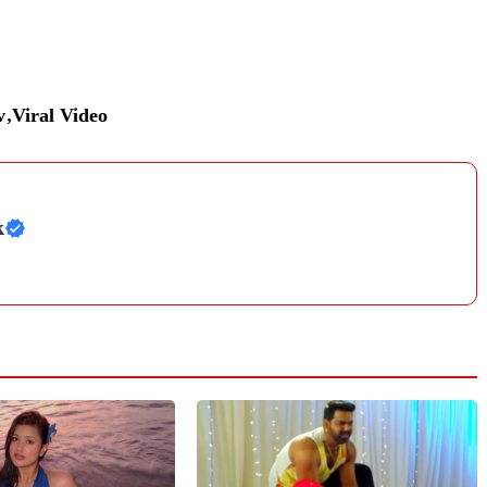
v
,
Viral Video
k