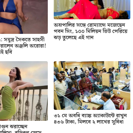
অম্রপালির সঙ্গে রোম্যান্সে মজেছেন
পবন সিং, ১০০ মিলিয়ন ভিউ পেরিয়ে
ঝড় তুলেছে এই গান
: সমুদ্র সৈকতে সাহসী
রালেন অঞ্জলি অরোরা!
েই ছবি
৩১ মে অবধি ব্যাঙ্ক অ্যাকাউন্টে রাখুন
৪৩৬ টাকা, মিলবে ২ লাখের সুবিধা
ুন ঝরাচ্ছেন
ালিসা, বডিকন ড্রেসে