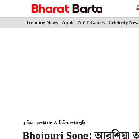
Skip
to
content
Trending News
Apple
NYT Games
Celebrity New
বিনোদন
ভাইরাল & ভিডিও
ভোজপুরি
Bhojpuri Song: আরশিয়া আরশির