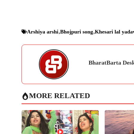
Arshiya arshi
,
Bhojpuri song
,
Khesari lal yada
BharatBarta Des
MORE RELATED