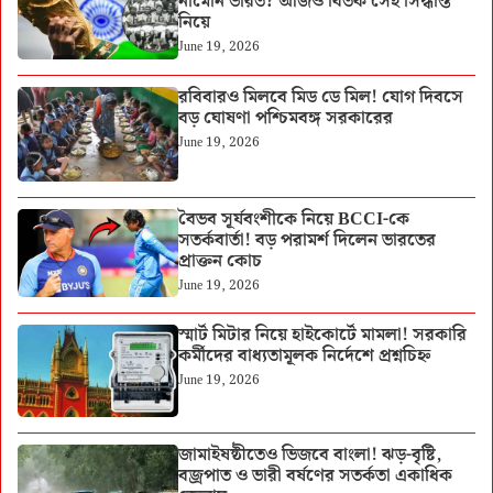
নামেনি ভারত? আজও বিতর্ক সেই সিদ্ধান্ত
নিয়ে
June 19, 2026
রবিবারও মিলবে মিড ডে মিল! যোগ দিবসে
বড় ঘোষণা পশ্চিমবঙ্গ সরকারের
June 19, 2026
বৈভব সূর্যবংশীকে নিয়ে BCCI-কে
সতর্কবার্তা! বড় পরামর্শ দিলেন ভারতের
প্রাক্তন কোচ
June 19, 2026
স্মার্ট মিটার নিয়ে হাইকোর্টে মামলা! সরকারি
কর্মীদের বাধ্যতামূলক নির্দেশে প্রশ্নচিহ্ন
June 19, 2026
জামাইষষ্ঠীতেও ভিজবে বাংলা! ঝড়-বৃষ্টি,
বজ্রপাত ও ভারী বর্ষণের সতর্কতা একাধিক