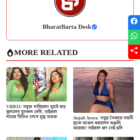
BharatBarta Desk
MORE RELATED
VIDEO: সবুজ পাতিয়ালা স্যুটে ঝড়
তুললেন মুসকান বেবি, ভাইরাল
নাচের ভিডিও দেখে মুগ্ধ ভক্তরা
Anjali Arora: সমুদ্র সৈকতে সাহসী
লুকে আগুন ঝরালেন অঞ্জলি
অরোরা! ভাইরাল হল সেই ছবি