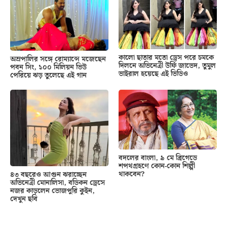
কালো ছাতার মতো ড্রেস পরে চমকে
অম্রপালির সঙ্গে রোম্যান্সে মজেছেন
দিলনে অভিনেত্রী উর্ফি জাভেদ, তুমুল
পবন সিং, ১০০ মিলিয়ন ভিউ
ভাইরাল হয়েছে এই ভিডিও
পেরিয়ে ঝড় তুলেছে এই গান
বদলের বাংলা, ৯ মে ব্রিগেডে
শপথগ্রহণে কোন-কোন শিল্পী
থাকবেন?
৪৩ বছরেও আগুন ঝরাচ্ছেন
অভিনেত্রী মোনালিসা, বডিকন ড্রেসে
নজর কাড়লেন ভোজপুরি কুইন,
দেখুন ছবি