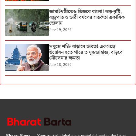
জামাইষষ্ঠীতেও ভিজবে বাংলা! ঝড়-বৃষ্টি,
বজ্রপাত ও ভারী বর্ষণের সতর্কতা একাধিক
জেলায়
June 19, 2026
সমুদ্রে শক্তি বাড়াবে ভারত! একসঙ্গে
উদ্বোধন হতে পারে ৩ যুদ্ধজাহাজ, বাড়বে
নৌসেনার ক্ষমতা
June 18, 2026