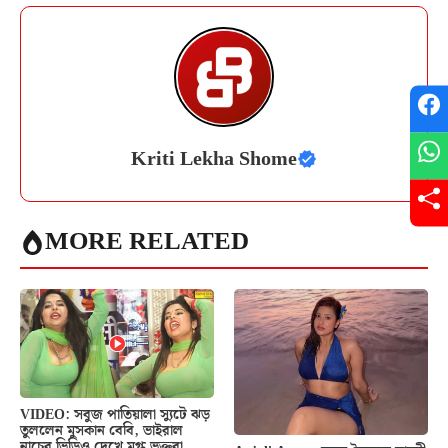
Kriti Lekha Shome
MORE RELATED
VIDEO: সবুজ পাতিয়ালা স্যুটে ঝড়
তুললেন মুসকান বেবি, ভাইরাল
নাচের ভিডিও দেখে মুগ্ধ ভক্তরা