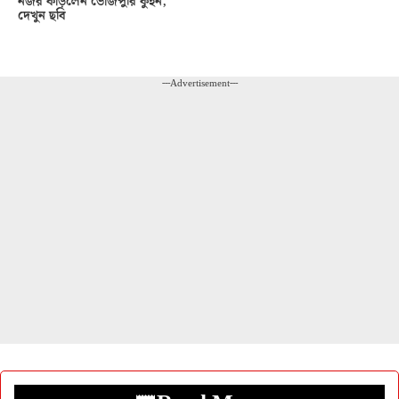
নজর কাড়লেন ভোজপুরি কুইন,
দেখুন ছবি
---Advertisement---