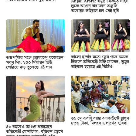
Anjali Arora: সমুদ্র সৈকতে সাহসী
লুকে আগুন ঝরালেন অঞ্জলি
অরোরা! ভাইরাল হল সেই ছবি
কালো ছাতার মতো ড্রেস পরে চমকে
অম্রপালির সঙ্গে রোম্যান্সে মজেছেন
দিলনে অভিনেত্রী উর্ফি জাভেদ, তুমুল
পবন সিং, ১০০ মিলিয়ন ভিউ
ভাইরাল হয়েছে এই ভিডিও
পেরিয়ে ঝড় তুলেছে এই গান
৩১ মে অবধি ব্যাঙ্ক অ্যাকাউন্টে রাখুন
৪৩৬ টাকা, মিলবে ২ লাখের সুবিধা
৪৩ বছরেও আগুন ঝরাচ্ছেন
অভিনেত্রী মোনালিসা, বডিকন ড্রেসে