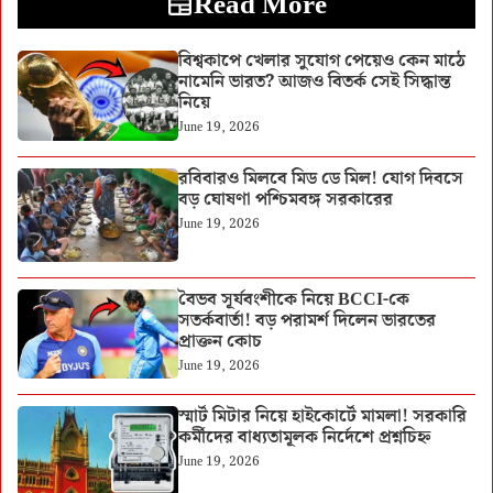
Read More
বিশ্বকাপে খেলার সুযোগ পেয়েও কেন মাঠে
নামেনি ভারত? আজও বিতর্ক সেই সিদ্ধান্ত
নিয়ে
June 19, 2026
রবিবারও মিলবে মিড ডে মিল! যোগ দিবসে
বড় ঘোষণা পশ্চিমবঙ্গ সরকারের
June 19, 2026
বৈভব সূর্যবংশীকে নিয়ে BCCI-কে
সতর্কবার্তা! বড় পরামর্শ দিলেন ভারতের
প্রাক্তন কোচ
June 19, 2026
স্মার্ট মিটার নিয়ে হাইকোর্টে মামলা! সরকারি
কর্মীদের বাধ্যতামূলক নির্দেশে প্রশ্নচিহ্ন
June 19, 2026