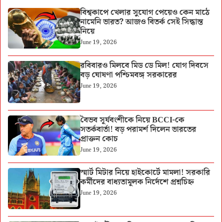
বিশ্বকাপে খেলার সুযোগ পেয়েও কেন মাঠে
নামেনি ভারত? আজও বিতর্ক সেই সিদ্ধান্ত
নিয়ে
June 19, 2026
রবিবারও মিলবে মিড ডে মিল! যোগ দিবসে
বড় ঘোষণা পশ্চিমবঙ্গ সরকারের
June 19, 2026
বৈভব সূর্যবংশীকে নিয়ে BCCI-কে
সতর্কবার্তা! বড় পরামর্শ দিলেন ভারতের
প্রাক্তন কোচ
June 19, 2026
স্মার্ট মিটার নিয়ে হাইকোর্টে মামলা! সরকারি
কর্মীদের বাধ্যতামূলক নির্দেশে প্রশ্নচিহ্ন
June 19, 2026