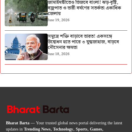
জামাইষষ্ঠীতেও ভিজবে বাংলা! ঝড়-বৃষ্টি,
বজ্রপাত ও ভারী বর্ষণের সতর্কতা একাধিক
জেলায়
June 19, 2026
সমুদ্রে শক্তি বাড়াবে ভারত! একসঙ্গে
উদ্বোধন হতে পারে ৩ যুদ্ধজাহাজ, বাড়বে
নৌসেনার ক্ষমতা
June 18, 2026
Bharat Barta
— Your trusted global news portal delivering the latest
updates in
Trending News, Technology, Sports, Games,