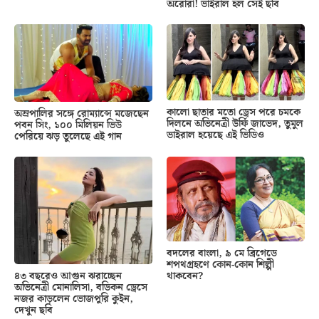
অরোরা! ভাইরাল হল সেই ছবি
কালো ছাতার মতো ড্রেস পরে চমকে
অম্রপালির সঙ্গে রোম্যান্সে মজেছেন
দিলনে অভিনেত্রী উর্ফি জাভেদ, তুমুল
পবন সিং, ১০০ মিলিয়ন ভিউ
ভাইরাল হয়েছে এই ভিডিও
পেরিয়ে ঝড় তুলেছে এই গান
বদলের বাংলা, ৯ মে ব্রিগেডে
শপথগ্রহণে কোন-কোন শিল্পী
থাকবেন?
৪৩ বছরেও আগুন ঝরাচ্ছেন
অভিনেত্রী মোনালিসা, বডিকন ড্রেসে
নজর কাড়লেন ভোজপুরি কুইন,
দেখুন ছবি