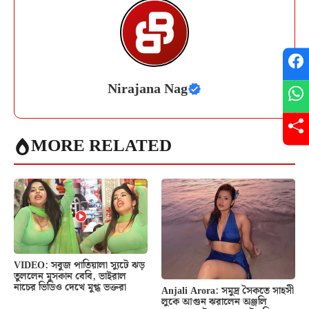
Nirajana Nag
MORE RELATED
VIDEO: সবুজ পাতিয়ালা স্যুটে ঝড়
তুললেন মুসকান বেবি, ভাইরাল
নাচের ভিডিও দেখে মুগ্ধ ভক্তরা
Anjali Arora: সমুদ্র সৈকতে সাহসী
লুকে আগুন ঝরালেন অঞ্জলি