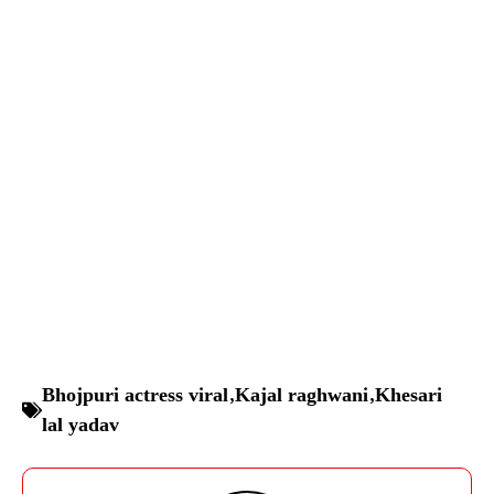
Bhojpuri actress viral
,
Kajal raghwani
,
Khesari
lal yadav