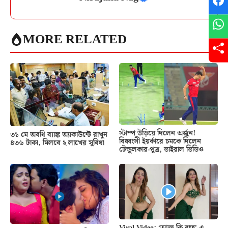
MORE RELATED
স্টাম্প উড়িয়ে দিলেন অর্জুন!
৩১ মে অবধি ব্যাঙ্ক অ্যাকাউন্টে রাখুন
বিধ্বংসী ইয়র্কারে চমকে দিলেন
৪৩৬ টাকা, মিলবে ২ লাখের সুবিধা
টেন্ডুলকার-পুত্র, ভাইরাল ভিডিও
Viral Video: ‘আজ কি রাত’-এ