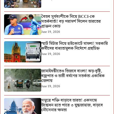
বৈভব সূর্যবংশীকে নিয়ে BCCI-কে
সতর্কবার্তা! বড় পরামর্শ দিলেন ভারতের
প্রাক্তন কোচ
June 19, 2026
স্মার্ট মিটার নিয়ে হাইকোর্টে মামলা! সরকারি
কর্মীদের বাধ্যতামূলক নির্দেশে প্রশ্নচিহ্ন
June 19, 2026
জামাইষষ্ঠীতেও ভিজবে বাংলা! ঝড়-বৃষ্টি,
বজ্রপাত ও ভারী বর্ষণের সতর্কতা একাধিক
জেলায়
June 19, 2026
সমুদ্রে শক্তি বাড়াবে ভারত! একসঙ্গে
উদ্বোধন হতে পারে ৩ যুদ্ধজাহাজ, বাড়বে
নৌসেনার ক্ষমতা