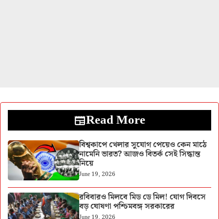
Read More
বিশ্বকাপে খেলার সুযোগ পেয়েও কেন মাঠে
নামেনি ভারত? আজও বিতর্ক সেই সিদ্ধান্ত
নিয়ে
June 19, 2026
রবিবারও মিলবে মিড ডে মিল! যোগ দিবসে
বড় ঘোষণা পশ্চিমবঙ্গ সরকারের
June 19, 2026