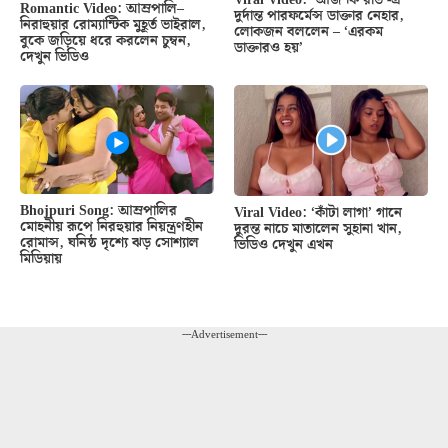
Romantic Video: আম্রপালি–
দুর্দান্ত পারফর্মেন্স ডাক্তার নেহার,
নিরাহুয়ার রোম্যান্টিক মুহূর্ত ভাইরাল,
লোকজন বললেন – ‘এরকম
বুকে জড়িয়ে ধরে করলেন চুম্বন,
ডাক্তারও হয়’
দেখুন ভিডিও
Bhojpuri Song: আম্রপালির
Viral Video: ‘কাঁটা লাগা’ গানে
মোহনীয় রূপে নিরহুয়ার নিয়ন্ত্রণহীন
দুরন্ত নাচে মাতালেন সুহানা খান,
রোমান্স, ঘনিষ্ঠ দৃশ্যে ঝড় সোশ্যাল
ভিডিও দেখুন এখন
মিডিয়ায়
---Advertisement---