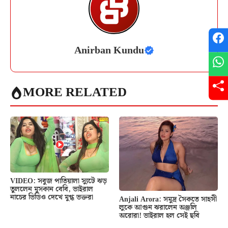
Anirban Kundu
MORE RELATED
VIDEO: সবুজ পাতিয়ালা স্যুটে ঝড়
তুললেন মুসকান বেবি, ভাইরাল
নাচের ভিডিও দেখে মুগ্ধ ভক্তরা
Anjali Arora: সমুদ্র সৈকতে সাহসী
লুকে আগুন ঝরালেন অঞ্জলি
অরোরা! ভাইরাল হল সেই ছবি