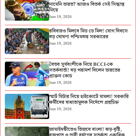
নামেনি ভারত? আজও বিতর্ক সেই সিদ্ধান্ত
নিয়ে
June 19, 2026
রবিবারও মিলবে মিড ডে মিল! যোগ দিবসে
বড় ঘোষণা পশ্চিমবঙ্গ সরকারের
June 19, 2026
বৈভব সূর্যবংশীকে নিয়ে BCCI-কে
সতর্কবার্তা! বড় পরামর্শ দিলেন ভারতের
প্রাক্তন কোচ
June 19, 2026
স্মার্ট মিটার নিয়ে হাইকোর্টে মামলা! সরকারি
কর্মীদের বাধ্যতামূলক নির্দেশে প্রশ্নচিহ্ন
June 19, 2026
জামাইষষ্ঠীতেও ভিজবে বাংলা! ঝড়-বৃষ্টি,
বজ্রপাত ও ভারী বর্ষণের সতর্কতা একাধিক