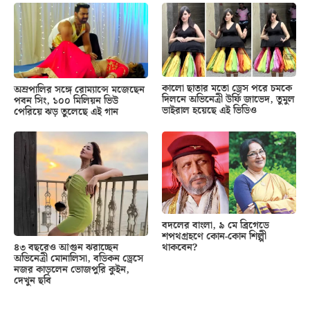
কালো ছাতার মতো ড্রেস পরে চমকে
অম্রপালির সঙ্গে রোম্যান্সে মজেছেন
দিলনে অভিনেত্রী উর্ফি জাভেদ, তুমুল
পবন সিং, ১০০ মিলিয়ন ভিউ
ভাইরাল হয়েছে এই ভিডিও
পেরিয়ে ঝড় তুলেছে এই গান
বদলের বাংলা, ৯ মে ব্রিগেডে
শপথগ্রহণে কোন-কোন শিল্পী
থাকবেন?
৪৩ বছরেও আগুন ঝরাচ্ছেন
অভিনেত্রী মোনালিসা, বডিকন ড্রেসে
নজর কাড়লেন ভোজপুরি কুইন,
দেখুন ছবি