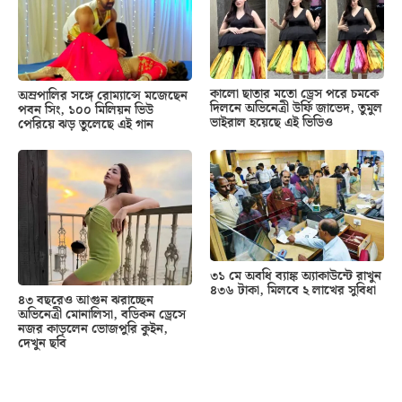
কালো ছাতার মতো ড্রেস পরে চমকে
অম্রপালির সঙ্গে রোম্যান্সে মজেছেন
দিলনে অভিনেত্রী উর্ফি জাভেদ, তুমুল
পবন সিং, ১০০ মিলিয়ন ভিউ
ভাইরাল হয়েছে এই ভিডিও
পেরিয়ে ঝড় তুলেছে এই গান
৩১ মে অবধি ব্যাঙ্ক অ্যাকাউন্টে রাখুন
৪৩৬ টাকা, মিলবে ২ লাখের সুবিধা
৪৩ বছরেও আগুন ঝরাচ্ছেন
অভিনেত্রী মোনালিসা, বডিকন ড্রেসে
নজর কাড়লেন ভোজপুরি কুইন,
দেখুন ছবি