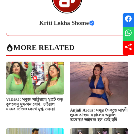
Kriti Lekha Shome
MORE RELATED
VIDEO: সবুজ পাতিয়ালা স্যুটে ঝড়
তুললেন মুসকান বেবি, ভাইরাল
নাচের ভিডিও দেখে মুগ্ধ ভক্তরা
Anjali Arora: সমুদ্র সৈকতে সাহসী
লুকে আগুন ঝরালেন অঞ্জলি
অরোরা! ভাইরাল হল সেই ছবি