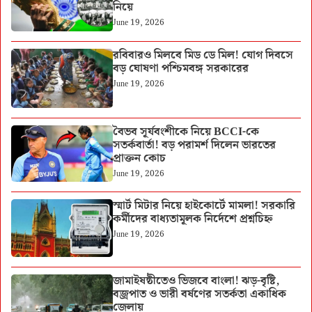
নিয়ে
June 19, 2026
রবিবারও মিলবে মিড ডে মিল! যোগ দিবসে
বড় ঘোষণা পশ্চিমবঙ্গ সরকারের
June 19, 2026
বৈভব সূর্যবংশীকে নিয়ে BCCI-কে
সতর্কবার্তা! বড় পরামর্শ দিলেন ভারতের
প্রাক্তন কোচ
June 19, 2026
স্মার্ট মিটার নিয়ে হাইকোর্টে মামলা! সরকারি
কর্মীদের বাধ্যতামূলক নির্দেশে প্রশ্নচিহ্ন
June 19, 2026
জামাইষষ্ঠীতেও ভিজবে বাংলা! ঝড়-বৃষ্টি,
বজ্রপাত ও ভারী বর্ষণের সতর্কতা একাধিক
জেলায়