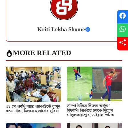
Kriti Lekha Shome
MORE RELATED
স্টাম্প উড়িয়ে দিলেন অর্জুন!
৩১ মে অবধি ব্যাঙ্ক অ্যাকাউন্টে রাখুন
বিধ্বংসী ইয়র্কারে চমকে দিলেন
৪৩৬ টাকা, মিলবে ২ লাখের সুবিধা
টেন্ডুলকার-পুত্র, ভাইরাল ভিডিও