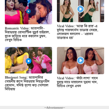
Viral Video: ‘আজ কি রাত’-এ
Romantic Video: আম্রপালি–
দুর্দান্ত পারফর্মেন্স ডাক্তার নেহার,
নিরাহুয়ার রোম্যান্টিক মুহূর্ত ভাইরাল,
লোকজন বললেন – ‘এরকম
বুকে জড়িয়ে ধরে করলেন চুম্বন,
ডাক্তারও হয়’
দেখুন ভিডিও
Bhojpuri Song: আম্রপালির
Viral Video: ‘কাঁটা লাগা’ গানে
মোহনীয় রূপে নিরহুয়ার নিয়ন্ত্রণহীন
দুরন্ত নাচে মাতালেন সুহানা খান,
রোমান্স, ঘনিষ্ঠ দৃশ্যে ঝড় সোশ্যাল
ভিডিও দেখুন এখন
মিডিয়ায়
---Advertisement---