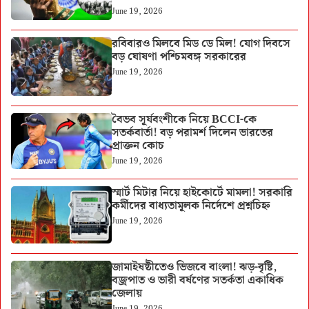
June 19, 2026
রবিবারও মিলবে মিড ডে মিল! যোগ দিবসে
বড় ঘোষণা পশ্চিমবঙ্গ সরকারের
June 19, 2026
বৈভব সূর্যবংশীকে নিয়ে BCCI-কে
সতর্কবার্তা! বড় পরামর্শ দিলেন ভারতের
প্রাক্তন কোচ
June 19, 2026
স্মার্ট মিটার নিয়ে হাইকোর্টে মামলা! সরকারি
কর্মীদের বাধ্যতামূলক নির্দেশে প্রশ্নচিহ্ন
June 19, 2026
জামাইষষ্ঠীতেও ভিজবে বাংলা! ঝড়-বৃষ্টি,
বজ্রপাত ও ভারী বর্ষণের সতর্কতা একাধিক
জেলায়
June 19, 2026